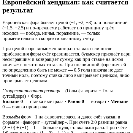
Европейский хендикап: как считается
результат
Европейская фора бывает целой (−1, −2, −3) или половинной
(−1.5, −2.5) и по-прежнему работает по принципу трёх
исходов — победа, ничья, поражение, — только
применительно к скорректированному счёту.
При целой форе возможен возврат ставки: если после
прибавления форы счёт сравнивается, букмекер признаёт пари
несыгравшим и возвращает сумму, как при ставке на исход
«ничья» в некоторых тоталах. При половинной форе ничьей
по определению быть не может — 0.5 гола никогда не даст
точный ноль, поэтому ставка либо выигрывает целиком, либо
проигрывает целиком.
Скорректированная разница
= (Голы фаворита − Голы
аутсайдера) + Фора
Больше 0
— ставка выиграла ·
Равно 0
— возврат ·
Меньше
0
— ставка проиграла
Возьмём фору −1 на фаворита; здесь и далее счёт указан в
формате «фаворит – аутсайдер». При счёте 2:0 разница равна
(2 − 0) + (−1) = 1 — больше нуля, ставка выиграла. При счёте
1:0 разница равна (1 − 0) + (−1) = 0 — деньги возвращаются на