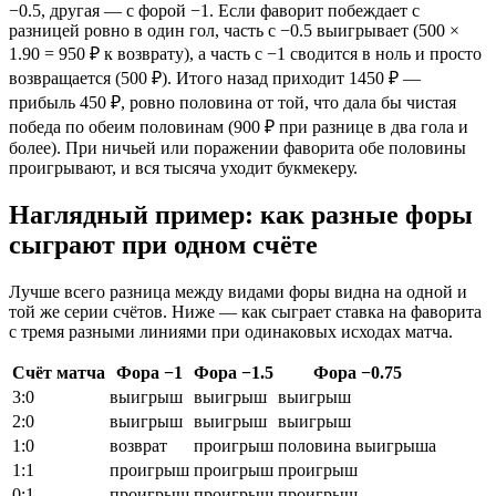
−0.5, другая — с форой −1. Если фаворит побеждает с
разницей ровно в один гол, часть с −0.5 выигрывает (500 ×
1.90 = 950 ₽ к возврату), а часть с −1 сводится в ноль и просто
возвращается (500 ₽). Итого назад приходит 1450 ₽ —
прибыль 450 ₽, ровно половина от той, что дала бы чистая
победа по обеим половинам (900 ₽ при разнице в два гола и
более). При ничьей или поражении фаворита обе половины
проигрывают, и вся тысяча уходит букмекеру.
Наглядный пример: как разные форы
сыграют при одном счёте
Лучше всего разница между видами форы видна на одной и
той же серии счётов. Ниже — как сыграет ставка на фаворита
с тремя разными линиями при одинаковых исходах матча.
Счёт матча
Фора −1
Фора −1.5
Фора −0.75
3:0
выигрыш
выигрыш
выигрыш
2:0
выигрыш
выигрыш
выигрыш
1:0
возврат
проигрыш
половина выигрыша
1:1
проигрыш
проигрыш
проигрыш
0:1
проигрыш
проигрыш
проигрыш