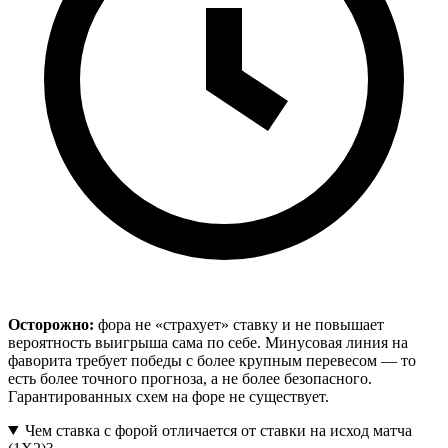
Осторожно:
фора не «страхует» ставку и не повышает
вероятность выигрыша сама по себе. Минусовая линия на
фаворита требует победы с более крупным перевесом — то
есть более точного прогноза, а не более безопасного.
Гарантированных схем на форе не существует.
Чем ставка с форой отличается от ставки на исход матча