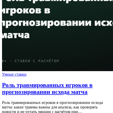
Умные ставки
Роль травмированных игроков в
прогнозировании исхода матча
Роль травмированных игроков в прогнозировании исхода
матча: какие травмы важны для анализа, как проверять
новости и не путать эмоции с расчётом при…