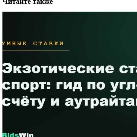
Читайте также