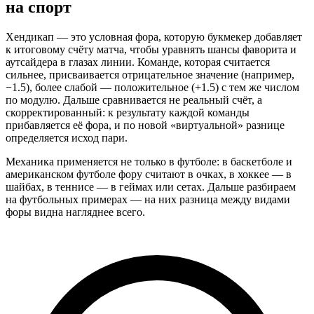
на спорт
Хендикап — это условная фора, которую букмекер добавляет
к итоговому счёту матча, чтобы уравнять шансы фаворита и
аутсайдера в глазах линии. Команде, которая считается
сильнее, присваивается отрицательное значение (например,
−1.5), более слабой — положительное (+1.5) с тем же числом
по модулю. Дальше сравнивается не реальный счёт, а
скорректированный: к результату каждой команды
прибавляется её фора, и по новой «виртуальной» разнице
определяется исход пари.
Механика применяется не только в футболе: в баскетболе и
американском футболе фору считают в очках, в хоккее — в
шайбах, в теннисе — в геймах или сетах. Дальше разбираем
на футбольных примерах — на них разница между видами
форы видна нагляднее всего.