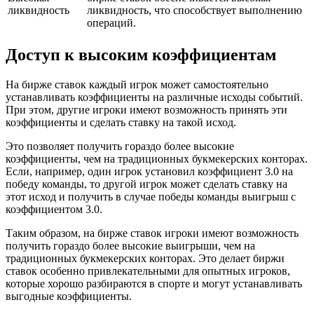
ликвидность
ликвидность, что способствует выполнению
операций.
Доступ к высоким коэффициентам
На бирже ставок каждый игрок может самостоятельно
устанавливать коэффициенты на различные исходы событий.
При этом, другие игроки имеют возможность принять эти
коэффициенты и сделать ставку на такой исход.
Это позволяет получить гораздо более высокие
коэффициенты, чем на традиционных букмекерских конторах.
Если, например, один игрок установил коэффициент 3.0 на
победу команды, то другой игрок может сделать ставку на
этот исход и получить в случае победы команды выигрыш с
коэффициентом 3.0.
Таким образом, на бирже ставок игроки имеют возможность
получить гораздо более высокие выигрыши, чем на
традиционных букмекерских конторах. Это делает биржи
ставок особенно привлекательными для опытных игроков,
которые хорошо разбираются в спорте и могут устанавливать
выгодные коэффициенты.