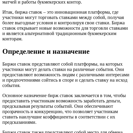
матчей и работы букмекерских контор.
Итак, биржа ставок – это инновационная платформа, где
участники могут торговать ставками между собой, получая
более выгодные условия и контролируя свои ставки. Биржа
ставок открывает новые возможности для торговли ставками
и является альтернативой традиционным букмекерским
конторам.
Определение и назначение
Биржи ставок представляют собой платформы, на которых
участники могут делать ставки на различные события. Они
предоставляют возможность людям с различными интересами
и предпочтениями сойтись в споре и сделать ставку на исход
события.
Основное назначение бирж ставок заключается в том, чтобы
предоставить участникам возможность заработать деньги,
предсказывая результаты событий. Они обеспечивают
прозрачность и конкуренцию, что позволяет участникам
ставить наилучшие коэффициенты в соответствии с их
предсказаниями.
Биржи ставок также представляют собой место для обмена