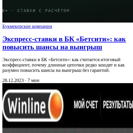
Букмекерские компании
Экспресс-ставки в БК «Бетсити»: как
повысить шансы на выигрыш
Экспресс-ставки в БК «Бетсити»: как считается итоговый
коэффициент, почему длинные цепочки редко заходят и как
разумно повысить шансы на выигрыш без гарантий.
28.12.2023 · 7 мин