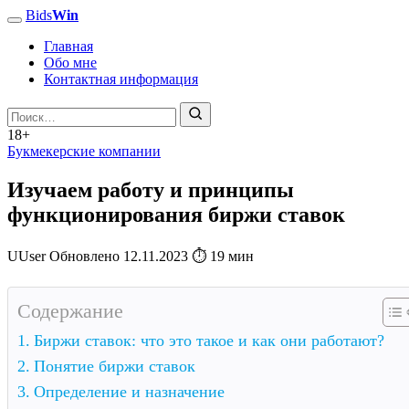
Bids
Win
Главная
Обо мне
Контактная информация
18+
Букмекерские компании
Изучаем работу и принципы
функционирования биржи ставок
U
User
Обновлено
12.11.2023
⏱ 19 мин
Содержание
Биржи ставок: что это такое и как они работают?
Понятие биржи ставок
Определение и назначение