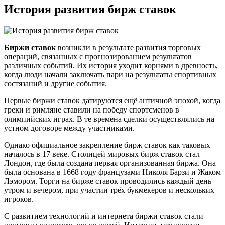
История развития бирж ставок
Биржи ставок
возникли в результате развития торговых
операций, связанных с прогнозированием результатов
различных событий. Их история уходит корнями в древность,
когда люди начали заключать пари на результаты спортивных
состязаний и другие события.
Первые биржи ставок датируются ещё античной эпохой, когда
греки и римляне ставили на победу спортсменов в
олимпийских играх. В те времена сделки осуществлялись на
устном договоре между участниками.
Однако официальное закрепление бирж ставок как таковых
началось в 17 веке. Столицей мировых бирж ставок стал
Лондон, где была создана первая организованная биржа. Она
была основана в 1668 году французами Николя Барзи и Жаком
Лэмором. Торги на бирже ставок проводились каждый день
утром и вечером, при участии трёх букмекеров и нескольких
игроков.
С развитием технологий и интернета биржи ставок стали