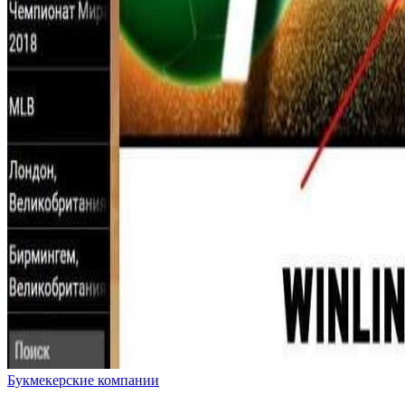
Букмекерские компании