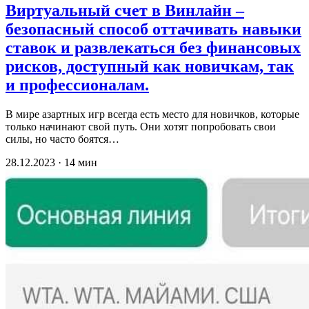
Виртуальный счет в Винлайн –
безопасный способ оттачивать навыки
ставок и развлекаться без финансовых
рисков, доступный как новичкам, так
и профессионалам.
В мире азартных игр всегда есть место для новичков, которые
только начинают свой путь. Они хотят попробовать свои
силы, но часто боятся…
28.12.2023 · 14 мин