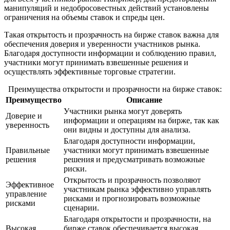
манипуляций и недобросовестных действий установлены
ограничения на объемы ставок и спреды цен.
Такая открытость и прозрачность на бирже ставок важна для
обеспечения доверия и уверенности участников рынка.
Благодаря доступности информации и соблюдению правил,
участники могут принимать взвешенные решения и
осуществлять эффективные торговые стратегии.
Преимущества открытости и прозрачности на бирже ставок:
Преимущество
Описание
Участники рынка могут доверять
Доверие и
информации и операциям на бирже, так как
уверенность
они видны и доступны для анализа.
Благодаря доступности информации,
Правильные
участники могут принимать взвешенные
решения
решения и предусматривать возможные
риски.
Открытость и прозрачность позволяют
Эффективное
участникам рынка эффективно управлять
управление
рисками и прогнозировать возможные
рисками
сценарии.
Благодаря открытости и прозрачности, на
Высокая
бирже ставок обеспечивается высокая