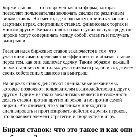
Биржи ставок — это современная платформа, которая
позволяет пользователям заключать сделки по различным
видам ставок. Это место, где люди могут принять участие в
азартных играх, спортивных ставках, финансовых торгах и
многом другом. Биржи ставок создают уникальную среду, где
игроки могут соперничать между собой, ставить и получать
выигрыши.
Главная идея биржевых ставок заключается в том, что
участники сами определяют коэффициенты и объемы ставок
перед тем, как они заключат сделку. Таким образом, каждый
игрок становится не только участником игры, но и создателем
своих собственных шансов на выигрыш.
На биржах ставок действуют специальные механизмы,
которые позволяют пользователям взаимодействовать друг с
другом. Одним из таких механизмов является возможность
делать ставки против других игроков, а не против самой
биржи. Это означает, что участникам приходится
анализировать и прогнозировать действия других игроков,
что добавляет элемент стратегии и творчества в игру.
Биржи ставок: что это такое и как они