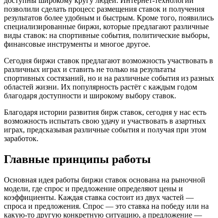
доступны широкому кругу людей. Интернет-технологии
позволили сделать процесс размещения ставок и получения
результатов более удобным и быстрым. Кроме того, появились
специализированные биржи, которые предлагают различные
виды ставок: на спортивные события, политические выборы,
финансовые инструменты и многое другое.
Сегодня биржи ставок предлагают возможность участвовать в
различных играх и ставить не только на результаты
спортивных состязаний, но и на различные события из разных
областей жизни. Их популярность растёт с каждым годом
благодаря доступности и широкому выбору ставок.
Благодаря истории развития бирж ставок, сегодня у нас есть
возможность испытать свою удачу и участвовать в азартных
играх, предсказывая различные события и получая при этом
заработок.
Главные принципы работы
Основная идея работы биржи ставок основана на рыночной
модели, где спрос и предложение определяют цены и
коэффициенты. Каждая ставка состоит из двух частей —
спроса и предложения. Спрос — это ставка на победу или на
какую-то другую конкретную ситуацию, а предложение —