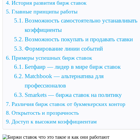
История развития бирж ставок
Главные принципы работы
Возможность самостоятельно устанавливать
коэффициенты
Возможность покупать и продавать ставки
Формирование линии событий
Примеры успешных бирж ставок
Бетфаир — лидер в мире бирж ставок
Matchbook — альтернатива для
профессионалов
Smarkets — биржа ставок на политику
Различия бирж ставок от букмекерских контор
Открытость и прозрачность
Доступ к высоким коэффициентам