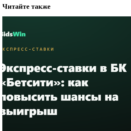
Читайте также