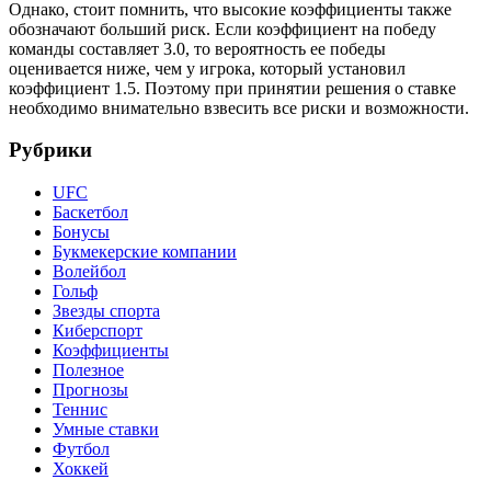
Однако, стоит помнить, что высокие коэффициенты также
обозначают больший риск. Если коэффициент на победу
команды составляет 3.0, то вероятность ее победы
оценивается ниже, чем у игрока, который установил
коэффициент 1.5. Поэтому при принятии решения о ставке
необходимо внимательно взвесить все риски и возможности.
Рубрики
UFC
Баскетбол
Бонусы
Букмекерские компании
Волейбол
Гольф
Звезды спорта
Киберспорт
Коэффициенты
Полезное
Прогнозы
Теннис
Умные ставки
Футбол
Хоккей