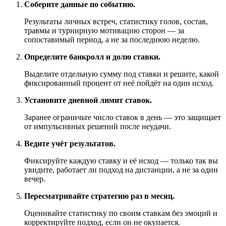
Соберите данные по событию.
Результаты личных встреч, статистику голов, состав,
травмы и турнирную мотивацию сторон — за
сопоставимый период, а не за последнюю неделю.
Определите банкролл и долю ставки.
Выделите отдельную сумму под ставки и решите, какой
фиксированный процент от неё пойдёт на один исход.
Установите дневной лимит ставок.
Заранее ограничьте число ставок в день — это защищает
от импульсивных решений после неудачи.
Ведите учёт результатов.
Фиксируйте каждую ставку и её исход — только так вы
увидите, работает ли подход на дистанции, а не за один
вечер.
Пересматривайте стратегию раз в месяц.
Оценивайте статистику по своим ставкам без эмоций и
корректируйте подход, если он не окупается.