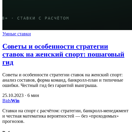
Умные ставки
Советы и особенности стратегии
ставок на женский спорт: пошаговый
гид
Советы и особенности стратегии ставок на женский спорт:
анализ составов, форма команд, банкролл-план и типичные
ошибки. Честный гид без гарантий выигрыша.
25.10.2023 · 6 мин
Bids
Win
Ставки на спорт с расчётом: стратегии, банкролл-менеджмент
и честная математика вероятностей — без «проходимых»
прогнозов.