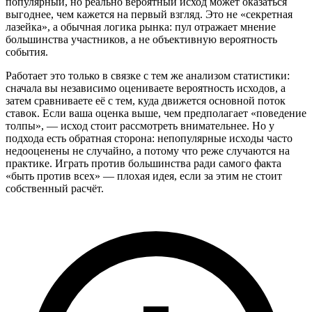
популярный, но реально вероятный исход может оказаться
выгоднее, чем кажется на первый взгляд. Это не «секретная
лазейка», а обычная логика рынка: пул отражает мнение
большинства участников, а не объективную вероятность
события.
Работает это только в связке с тем же анализом статистики:
сначала вы независимо оцениваете вероятность исходов, а
затем сравниваете её с тем, куда движется основной поток
ставок. Если ваша оценка выше, чем предполагает «поведение
толпы», — исход стоит рассмотреть внимательнее. Но у
подхода есть обратная сторона: непопулярные исходы часто
недооценены не случайно, а потому что реже случаются на
практике. Играть против большинства ради самого факта
«быть против всех» — плохая идея, если за этим не стоит
собственный расчёт.