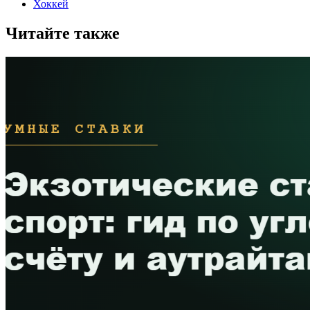
Хоккей
Читайте также