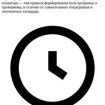
оператора — там правила формирования пула прозрачны и
проверяемы, в отличие от сомнительных посредников и
непонятных площадок.