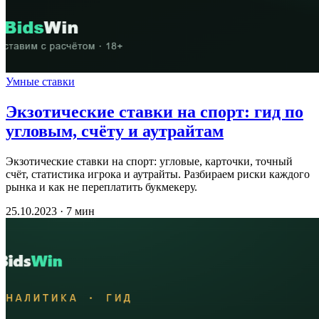
Умные ставки
Экзотические ставки на спорт: гид по
угловым, счёту и аутрайтам
Экзотические ставки на спорт: угловые, карточки, точный
счёт, статистика игрока и аутрайты. Разбираем риски каждого
рынка и как не переплатить букмекеру.
25.10.2023 · 7 мин