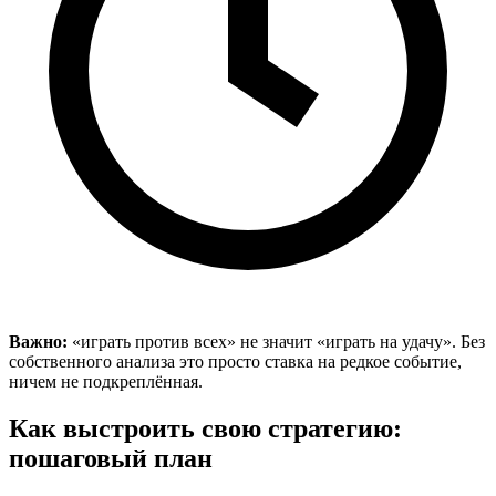
Важно:
«играть против всех» не значит «играть на удачу». Без
собственного анализа это просто ставка на редкое событие,
ничем не подкреплённая.
Как выстроить свою стратегию:
пошаговый план