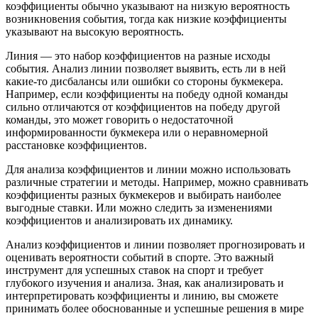
коэффициенты обычно указывают на низкую вероятность
возникновения события, тогда как низкие коэффициенты
указывают на высокую вероятность.
Линия — это набор коэффициентов на разные исходы
события. Анализ линии позволяет выявить, есть ли в ней
какие-то дисбалансы или ошибки со стороны букмекера.
Например, если коэффициенты на победу одной команды
сильно отличаются от коэффициентов на победу другой
команды, это может говорить о недостаточной
информированности букмекера или о неравномерной
расстановке коэффициентов.
Для анализа коэффициентов и линии можно использовать
различные стратегии и методы. Например, можно сравнивать
коэффициенты разных букмекеров и выбирать наиболее
выгодные ставки. Или можно следить за изменениями
коэффициентов и анализировать их динамику.
Анализ коэффициентов и линии позволяет прогнозировать и
оценивать вероятности событий в спорте. Это важный
инструмент для успешных ставок на спорт и требует
глубокого изучения и анализа. Зная, как анализировать и
интерпретировать коэффициенты и линию, вы сможете
принимать более обоснованные и успешные решения в мире