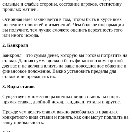
сильные и слабые стороны, состояние игроков, статистику
прошлых матчей.
Основная идея заключается в том, чтобы быть в курсе всех
последних новостей и изменений. Чем больше информации
вы получите, тем лучше сможете оценить вероятность того
или иного исхода.
2. Банкролл
Банкролл – это сумма денег, которую вы готовы потратить на
ставки. Данная сумма должна быть финансово комфортной
для вас и не должна влиять на ваше повседневное общение и
финансовое положение. Важно установить пределы для
ставок и не превышать их.
3. Виды ставок
Существует множество различных видов ставок на спорт:
прямая ставка, двойной исход, гандикап, тоталы и другие.
Прежде чем делать ставку, важно разобраться в правилах
конкретного вида ставки и понять, как они могут повлиять на
вашу прибыльность.