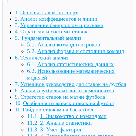
Основы ставок на спорт
Анализ коэффициентов и линии
Управление банкроллом и рисками
Стратегии и системы ставок
Фундаментальный анализ
Анализ команд и игроков
Анализ формы и состояния команд
Технический анализ
Анализ статистических данных
Использование математических
моделей
Успешное руководство для ставок на футбол
Анализ футбольных лиг и чемпионатов
Стратегии ставок на матчи футбола
Особенности живых ставок на футбол
Гайд по ставкам на баскетбол
1. Знакомство с командами
2. Анализ статистики
3. Учет факторов