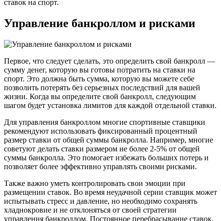
ставок на спорт.
Управление банкроллом и рисками
Первое, что следует сделать, это определить свой банкролл —
сумму денег, которую вы готовы потратить на ставки на
спорт. Это должна быть сумма, которую вы можете себе
позволить потерять без серьезных последствий для вашей
жизни. Когда вы определите свой банкролл, следующим
шагом будет установка лимитов для каждой отдельной ставки.
Для управления банкроллом многие спортивные ставщики
рекомендуют использовать фиксированный процентный
размер ставки от общей суммы банкролла. Например, многие
советуют делать ставки размером не более 2-5% от общей
суммы банкролла. Это помогает избежать больших потерь и
позволяет более эффективно управлять своими рисками.
Также важно уметь контролировать свои эмоции при
размещении ставок. Во время неудачной серии ставщик может
испытывать стресс и давление, но необходимо сохранять
хладнокровие и не отклоняться от своей стратегии
управления банкроллом. Постоянное перебрасывание ставок,