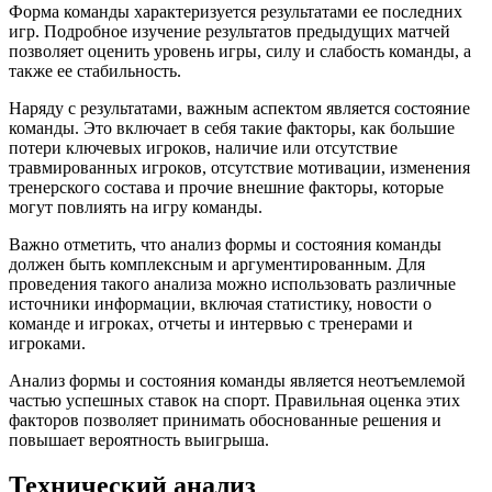
Форма команды характеризуется результатами ее последних
игр. Подробное изучение результатов предыдущих матчей
позволяет оценить уровень игры, силу и слабость команды, а
также ее стабильность.
Наряду с результатами, важным аспектом является состояние
команды. Это включает в себя такие факторы, как большие
потери ключевых игроков, наличие или отсутствие
травмированных игроков, отсутствие мотивации, изменения
тренерского состава и прочие внешние факторы, которые
могут повлиять на игру команды.
Важно отметить, что анализ формы и состояния команды
должен быть комплексным и аргументированным. Для
проведения такого анализа можно использовать различные
источники информации, включая статистику, новости о
команде и игроках, отчеты и интервью с тренерами и
игроками.
Анализ формы и состояния команды является неотъемлемой
частью успешных ставок на спорт. Правильная оценка этих
факторов позволяет принимать обоснованные решения и
повышает вероятность выигрыша.
Технический анализ