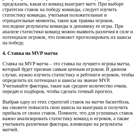
предсказать, какая из команд выиграет матч. При выборе
стратегии ставок на победу команды, следует изучить
статистику команды, учитывая положительные и
отрицательные моменты, такие как травмы игроков,
последние результаты команды и динамику ее игры. При
анализе статистики команд можно выявить различия в силе и
потенциале игроков, что поможет прогнозировать их шансы
на победу.
4. Ставка на MVP матча
Ставка на MVP матча – это ставка на лучшего игрока матча,
который будет признан самым ценным игроком. В данном
случае, нужно изучить статистику и рейтинги игроков, чтобы
определить их потенциал и шансы на звание MVP.
Учитывайте факторы, такие как среднее количество очков,
передач и подборов, чтобы сделать точный прогноз.
Выбрав одну из этих стратегий ставок на матчи баскетбола,
вы сможете повысить свои шансы на выигрыш и получить
прибыль от своих ставок. Помните, что для успешных ставок
важно анализировать статистику команд и игроков, а также
учитывать различные факторы, влияющие на результаты
матчей.