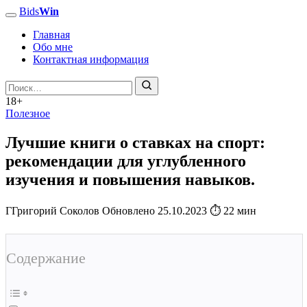
Bids
Win
Главная
Обо мне
Контактная информация
18+
Полезное
Лучшие книги о ставках на спорт:
рекомендации для углубленного
изучения и повышения навыков.
Г
Григорий Соколов
Обновлено
25.10.2023
⏱ 22 мин
Содержание