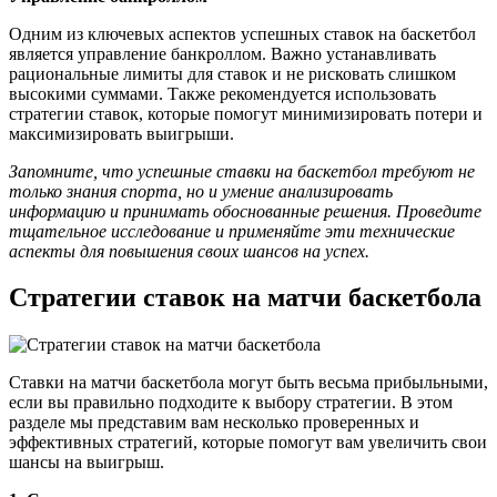
Одним из ключевых аспектов успешных ставок на баскетбол
является управление банкроллом. Важно устанавливать
рациональные лимиты для ставок и не рисковать слишком
высокими суммами. Также рекомендуется использовать
стратегии ставок, которые помогут минимизировать потери и
максимизировать выигрыши.
Запомните, что успешные ставки на баскетбол требуют не
только знания спорта, но и умение анализировать
информацию и принимать обоснованные решения. Проведите
тщательное исследование и применяйте эти технические
аспекты для повышения своих шансов на успех.
Стратегии ставок на матчи баскетбола
Ставки на матчи баскетбола могут быть весьма прибыльными,
если вы правильно подходите к выбору стратегии. В этом
разделе мы представим вам несколько проверенных и
эффективных стратегий, которые помогут вам увеличить свои
шансы на выигрыш.