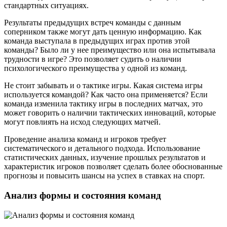
стандартных ситуациях.
Результаты предыдущих встреч команды с данным
соперником также могут дать ценную информацию. Как
команда выступала в предыдущих играх против этой
команды? Было ли у нее преимущество или она испытывала
трудности в игре? Это позволяет судить о наличии
психологического преимущества у одной из команд.
Не стоит забывать и о тактике игры. Какая система игры
используется командой? Как часто она применяется? Если
команда изменила тактику игры в последних матчах, это
может говорить о наличии тактических инноваций, которые
могут повлиять на исход следующих матчей.
Проведение анализа команд и игроков требует
систематического и детального подхода. Использование
статистических данных, изучение прошлых результатов и
характеристик игроков позволяет сделать более обоснованные
прогнозы и повысить шансы на успех в ставках на спорт.
Анализ формы и состояния команд