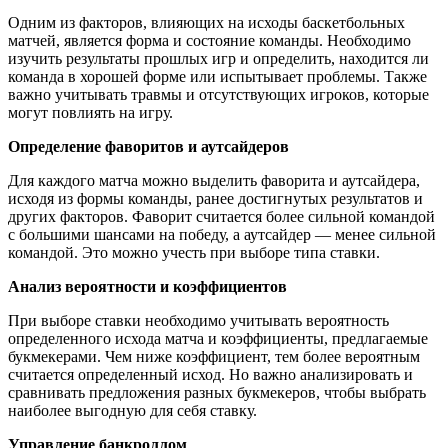
Одним из факторов, влияющих на исходы баскетбольных
матчей, является форма и состояние команды. Необходимо
изучить результаты прошлых игр и определить, находится ли
команда в хорошей форме или испытывает проблемы. Также
важно учитывать травмы и отсутствующих игроков, которые
могут повлиять на игру.
Определение фаворитов и аутсайдеров
Для каждого матча можно выделить фаворита и аутсайдера,
исходя из формы команды, ранее достигнутых результатов и
других факторов. Фаворит считается более сильной командой
с большими шансами на победу, а аутсайдер — менее сильной
командой. Это можно учесть при выборе типа ставки.
Анализ вероятности и коэффициентов
При выборе ставки необходимо учитывать вероятность
определенного исхода матча и коэффициенты, предлагаемые
букмекерами. Чем ниже коэффициент, тем более вероятным
считается определенный исход. Но важно анализировать и
сравнивать предложения разных букмекеров, чтобы выбрать
наиболее выгодную для себя ставку.
Управление банкроллом