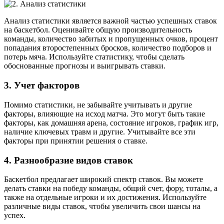
Анализ статистики является важной частью успешных ставок
на баскетбол. Оценивайте общую производительность
команды, количество забитых и пропущенных очков, процент
попадания второстепенных бросков, количество подборов и
потерь мяча. Используйте статистику, чтобы сделать
обоснованные прогнозы и выигрывать ставки.
3. Учет факторов
Помимо статистики, не забывайте учитывать и другие
факторы, влияющие на исход матча. Это могут быть такие
факторы, как домашняя арена, состояние игроков, график игр,
наличие ключевых травм и другие. Учитывайте все эти
факторы при принятии решения о ставке.
4. Разнообразие видов ставок
Баскетбол предлагает широкий спектр ставок. Вы можете
делать ставки на победу команды, общий счет, фору, тоталы, а
также на отдельные игроки и их достижения. Используйте
различные виды ставок, чтобы увеличить свои шансы на
успех.