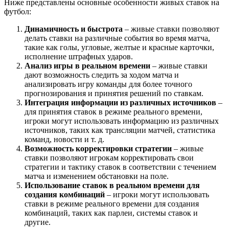
Ниже представлены основные особенности живых ставок на
футбол:
Динамичность и быстрота
– живые ставки позволяют
делать ставки на различные события во время матча,
такие как голы, угловые, желтые и красные карточки,
исполнение штрафных ударов.
Анализ игры в реальном времени
– живые ставки
дают возможность следить за ходом матча и
анализировать игру команды для более точного
прогнозирования и принятия решений по ставкам.
Интеграция информации из различных источников
–
для принятия ставок в режиме реального времени,
игроки могут использовать информацию из различных
источников, таких как трансляции матчей, статистика
команд, новости и т. д.
Возможность корректировки стратегии
– живые
ставки позволяют игрокам корректировать свои
стратегии и тактику ставок в соответствии с течением
матча и изменением обстановки на поле.
Использование ставок в реальном времени для
создания комбинаций
– игроки могут использовать
ставки в режиме реального времени для создания
комбинаций, таких как парлеи, системы ставок и
другие.