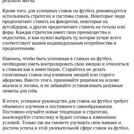
результат матча.
Кроме того, для успешных ставок на футбол, рекомендуется
использовать стратегии и системы ставок. Некоторые люди
предпочитают ставить на фаворитов, некоторые на
аутсайдеров, а другие предпочитают ставить на тоталы или
форы. Каждая стратегия имеет свои преимущества и
недостатки, и вам нужно выбрать ту, которая лучше всего
соответствует вашим индивидуальным потребностям и
предпочтениям.
Наконец, чтобы быть успешным в ставках на футбол,
необходимо уметь контролировать свои эмоции и относиться
к ставкам как к инвестиции. Старайтесь не делать
спонтанных ставок под влиянием эмоций или старого
афоризма. Вместо этого, принимайте решения на основе
анализа и логики, и не забывайте устанавливать разумные
лимиты для себя.
В итоге, успешное руководство для ставок на футбол требует
объемного изучения и постоянного самообразования.
Постоянно изучайте новые тенденции и стратегии,
анализируйте статистику и будьте готовы к изменению
условий. Только так вы сможете улучшить свои навыки и
достичь успеха в этой увлекательной сфере ставок на футбол.