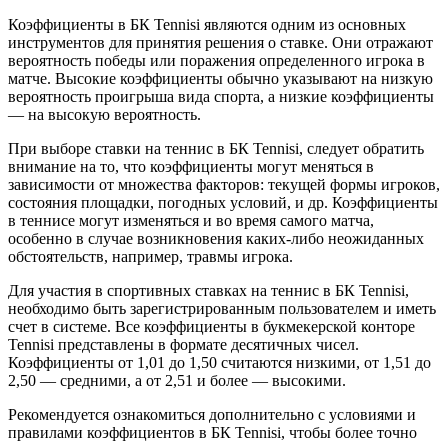
Коэффициенты в БК Tennisi являются одним из основных
инструментов для принятия решения о ставке. Они отражают
вероятность победы или поражения определенного игрока в
матче. Высокие коэффициенты обычно указывают на низкую
вероятность проигрыша вида спорта, а низкие коэффициенты
— на высокую вероятность.
При выборе ставки на теннис в БК Tennisi, следует обратить
внимание на то, что коэффициенты могут меняться в
зависимости от множества факторов: текущей формы игроков,
состояния площадки, погодных условий, и др. Коэффициенты
в теннисе могут изменяться и во время самого матча,
особенно в случае возникновения каких-либо неожиданных
обстоятельств, например, травмы игрока.
Для участия в спортивных ставках на теннис в БК Tennisi,
необходимо быть зарегистрированным пользователем и иметь
счет в системе. Все коэффициенты в букмекерской конторе
Tennisi представлены в формате десятичных чисел.
Коэффициенты от 1,01 до 1,50 считаются низкими, от 1,51 до
2,50 — средними, а от 2,51 и более — высокими.
Рекомендуется ознакомиться дополнительно с условиями и
правилами коэффициентов в БК Tennisi, чтобы более точно