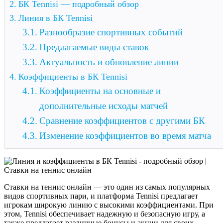
БК Tennisi — подробный обзор
Линия в БК Tennisi
Разнообразие спортивных событий
Предлагаемые виды ставок
Актуальность и обновление линии
Коэффициенты в БК Tennisi
Коэффициенты на основные и
дополнительные исходы матчей
Сравнение коэффициентов с другими БК
Изменение коэффициентов во время матча
Ставки на теннис онлайн — это один из самых популярных
видов спортивных пари, и платформа Tennisi предлагает
игрокам широкую линию с высокими коэффициентами. При
этом, Tennisi обеспечивает надежную и безопасную игру, а
также предлагает различные бонусы и акции для своих