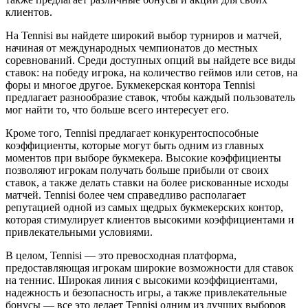
клиентов.
На Tennisi вы найдете широкий выбор турниров и матчей,
начиная от международных чемпионатов до местных
соревнований. Среди доступных опций вы найдете все виды
ставок: на победу игрока, на количество геймов или сетов, на
форы и многое другое. Букмекерская контора Tennisi
предлагает разнообразие ставок, чтобы каждый пользователь
мог найти то, что больше всего интересует его.
Кроме того, Tennisi предлагает конкурентоспособные
коэффициенты, которые могут быть одним из главных
моментов при выборе букмекера. Высокие коэффициенты
позволяют игрокам получать больше прибыли от своих
ставок, а также делать ставки на более рискованные исходы
матчей. Tennisi более чем справедливо располагает
репутацией одной из самых щедрых букмекерских контор,
которая стимулирует клиентов высокими коэффициентами и
привлекательными условиями.
В целом, Tennisi — это превосходная платформа,
предоставляющая игрокам широкие возможности для ставок
на теннис. Широкая линия с высокими коэффициентами,
надежность и безопасность игры, а также привлекательные
бонусы — все это делает Tennisi одним из лучших выборов