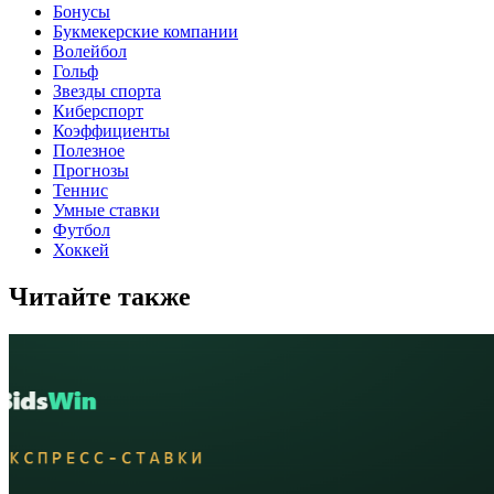
Бонусы
Букмекерские компании
Волейбол
Гольф
Звезды спорта
Киберспорт
Коэффициенты
Полезное
Прогнозы
Теннис
Умные ставки
Футбол
Хоккей
Читайте также