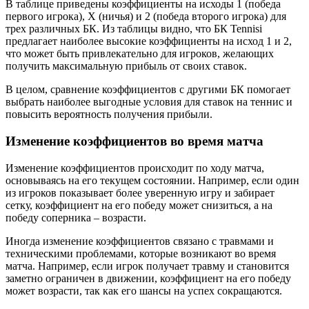
В таблице приведены коэффициенты на исходы 1 (победа
первого игрока), X (ничья) и 2 (победа второго игрока) для
трех различных БК. Из таблицы видно, что БК Tennisi
предлагает наиболее высокие коэффициенты на исход 1 и 2,
что может быть привлекательно для игроков, желающих
получить максимальную прибыль от своих ставок.
В целом, сравнение коэффициентов с другими БК помогает
выбрать наиболее выгодные условия для ставок на теннис и
повысить вероятность получения прибыли.
Изменение коэффициентов во время матча
Изменение коэффициентов происходит по ходу матча,
основываясь на его текущем состоянии. Например, если один
из игроков показывает более уверенную игру и забирает
сетку, коэффициент на его победу может снизиться, а на
победу соперника – возрасти.
Иногда изменение коэффициентов связано с травмами и
техническими проблемами, которые возникают во время
матча. Например, если игрок получает травму и становится
заметно ограничен в движении, коэффициент на его победу
может возрасти, так как его шансы на успех сокращаются.