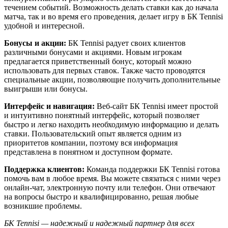
течением событий. Возможность делать ставки как до начала
матча, так и во время его проведения, делает игру в БК Tennisi
удобной и интересной.
Бонусы и акции:
БК Tennisi радует своих клиентов
различными бонусами и акциями. Новым игрокам
предлагается приветственный бонус, который можно
использовать для первых ставок. Также часто проводятся
специальные акции, позволяющие получить дополнительные
выигрыши или бонусы.
Интерфейс и навигация:
Веб-сайт БК Tennisi имеет простой
и интуитивно понятный интерфейс, который позволяет
быстро и легко находить необходимую информацию и делать
ставки. Пользовательский опыт является одним из
приоритетов компании, поэтому вся информация
представлена в понятном и доступном формате.
Поддержка клиентов:
Команда поддержки БК Tennisi готова
помочь вам в любое время. Вы можете связаться с ними через
онлайн-чат, электронную почту или телефон. Они отвечают
на вопросы быстро и квалифицированно, решая любые
возникшие проблемы.
БК Tennisi — надежный и надежный партнер для всех