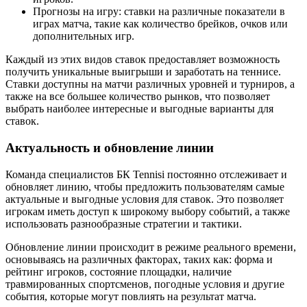
Прогнозы на игру: ставки на различные показатели в
играх матча, такие как количество брейков, очков или
дополнительных игр.
Каждый из этих видов ставок предоставляет возможность
получить уникальные выигрыши и заработать на теннисе.
Ставки доступны на матчи различных уровней и турниров, а
также на все большее количество рынков, что позволяет
выбрать наиболее интересные и выгодные варианты для
ставок.
Актуальность и обновление линии
Команда специалистов БК Tennisi постоянно отслеживает и
обновляет линию, чтобы предложить пользователям самые
актуальные и выгодные условия для ставок. Это позволяет
игрокам иметь доступ к широкому выбору событий, а также
использовать разнообразные стратегии и тактики.
Обновление линии происходит в режиме реального времени,
основываясь на различных факторах, таких как: форма и
рейтинг игроков, состояние площадки, наличие
травмированных спортсменов, погодные условия и другие
события, которые могут повлиять на результат матча.