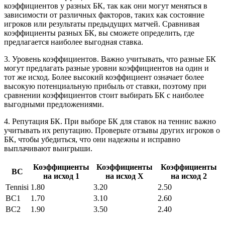
коэффициентов у разных БК, так как они могут меняться в
зависимости от различных факторов, таких как состояние
игроков или результаты предыдущих матчей. Сравнивая
коэффициенты разных БК, вы сможете определить, где
предлагается наиболее выгодная ставка.
3. Уровень коэффициентов. Важно учитывать, что разные БК
могут предлагать разные уровни коэффициентов на один и
тот же исход. Более высокий коэффициент означает более
высокую потенциальную прибыль от ставки, поэтому при
сравнении коэффициентов стоит выбирать БК с наиболее
выгодными предложениями.
4. Репутация БК. При выборе БК для ставок на теннис важно
учитывать их репутацию. Проверьте отзывы других игроков о
БК, чтобы убедиться, что они надежны и исправно
выплачивают выигрыши.
Коэффициенты
Коэффициенты
Коэффициенты
BC
на исход 1
на исход X
на исход 2
Tennisi
1.80
3.20
2.50
BC1
1.70
3.10
2.60
BC2
1.90
3.50
2.40