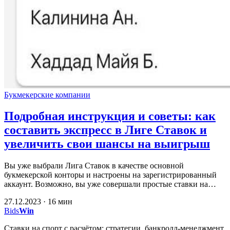
Букмекерские компании
Подробная инструкция и советы: как
составить экспресс в Лиге Ставок и
увеличить свои шансы на выигрыш
Вы уже выбрали Лига Ставок в качестве основной
букмекерской конторы и настроены на зарегистрированный
аккаунт. Возможно, вы уже совершали простые ставки на…
27.12.2023 · 16 мин
Bids
Win
Ставки на спорт с расчётом: стратегии, банкролл-менеджмент