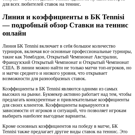
для всех любителей ставок на теннис.
Линия и коэффициенты в БК Tennisi
— подробный обзор Ставки на теннис
онлайн
Линия БК Tennisi включает в себя большое количество
турниров, включая все основные профессиональные турниры,
такие как Уимблдон, Открытый Чемпионат Австралии,
Французский Открытый Чемпионат и Открытый Чемпионат
США. В линии можно найти не только матчи топ-игроков, но
и матчи среднего и низкого уровня, что открывает
возможности для разнообразных ставок.
Коэффициенты в БК Tennisi являются одними из самых
высоких на рынке. Букмекер активно работает над тем, чтобы
предлагать конкурентные и привлекательные коэффициенты
для своих клиентов. Коэффициенты варьируются в
зависимости от игроков и ситуаций, что позволяет игрокам
выбирать наиболее выгодные варианты.
Кроме основных коэффициентов на победу в матче, БК
Tennisi также предлагает другие виды ставок на теннис. Это