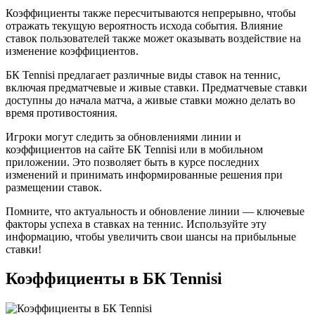
Коэффициенты также пересчитываются непрерывно, чтобы
отражать текущую вероятность исхода события. Влияние
ставок пользователей также может оказывать воздействие на
изменение коэффициентов.
БК Tennisi предлагает различные виды ставок на теннис,
включая предматчевые и живые ставки. Предматчевые ставки
доступны до начала матча, а живые ставки можно делать во
время противостояния.
Игроки могут следить за обновлениями линии и
коэффициентов на сайте БК Tennisi или в мобильном
приложении. Это позволяет быть в курсе последних
изменений и принимать информированные решения при
размещении ставок.
Помните, что актуальность и обновление линии — ключевые
факторы успеха в ставках на теннис. Используйте эту
информацию, чтобы увеличить свои шансы на прибыльные
ставки!
Коэффициенты в БК Tennisi