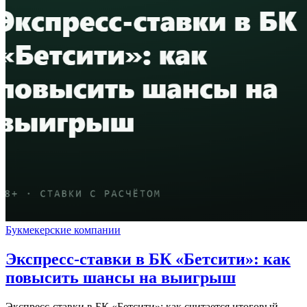
Букмекерские компании
Экспресс-ставки в БК «Бетсити»: как
повысить шансы на выигрыш
Экспресс-ставки в БК «Бетсити»: как считается итоговый