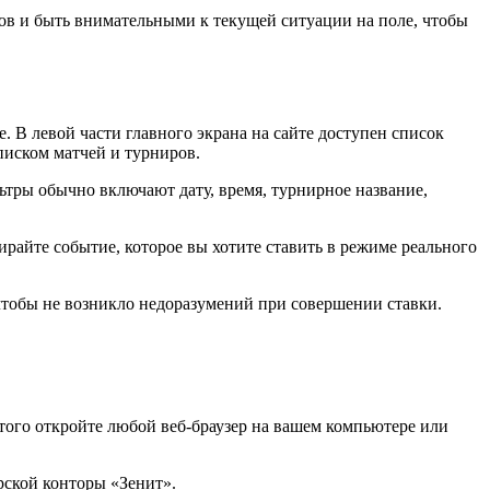
тов и быть внимательными к текущей ситуации на поле, чтобы
. В левой части главного экрана на сайте доступен список
писком матчей и турниров.
тры обычно включают дату, время, турнирное название,
райте событие, которое вы хотите ставить в режиме реального
чтобы не возникло недоразумений при совершении ставки.
этого откройте любой веб-браузер на вашем компьютере или
рской конторы «Зенит».