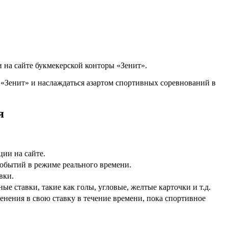
 на сайте букмекерской конторы «Зенит».
е «Зенит» и наслаждаться азартом спортивных соревнований в
я
ции на сайте.
событий в режиме реального времени.
вки.
е ставки, такие как голы, угловые, желтые карточки и т.д.
нения в свою ставку в течение времени, пока спортивное