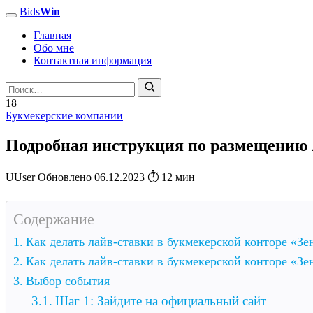
Bids
Win
Главная
Обо мне
Контактная информация
18+
Букмекерские компании
Подробная инструкция по размещению л
U
User
Обновлено
06.12.2023
⏱ 12 мин
Содержание
Как делать лайв-ставки в букмекерской конторе «З
Как делать лайв-ставки в букмекерской конторе «З
Выбор события
Шаг 1: Зайдите на официальный сайт