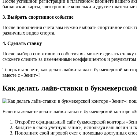
После успешной регистрации в платежном кабинете вашего акк
банковские карты, электронные кошельки и другие платежные 
3. Выбрать спортивное событие
После пополнения счета вам нужно выбрать спортивное событи
различных видов спорта.
4. Сделать ставку
После выбора спортивного события вы можете сделать ставку на
сможете следить за изменениями коэффициентов и результатом
Теперь вы знаете, как делать лайв-ставки в букмекерской кон
вместе с «Зенит»!
Как делать лайв-ставки в букмекерско
Если вы желаете делать лайв-ставки в букмекерской конторе «
Откройте официальный сайт букмекерской конторы «Зени
Зайдите в свою учетную запись, используя ваш логин и п
Пополните свой игровой счет с помощью доступных спос