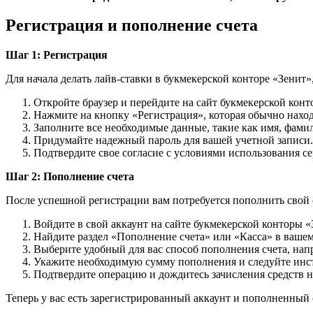
Регистрация и пополнение счета
Шаг 1: Регистрация
Для начала делать лайв-ставки в букмекерской конторе «Зенит»
Откройте браузер и перейдите на сайт букмекерской конт
Нажмите на кнопку «Регистрация», которая обычно наход
Заполните все необходимые данные, такие как имя, фами
Придумайте надежный пароль для вашей учетной записи.
Подтвердите свое согласие с условиями использования с
Шаг 2: Пополнение счета
После успешной регистрации вам потребуется пополнить свой сч
Войдите в свой аккаунт на сайте букмекерской конторы «
Найдите раздел «Пополнение счета» или «Касса» в вашем
Выберите удобный для вас способ пополнения счета, нап
Укажите необходимую сумму пополнения и следуйте инс
Подтвердите операцию и дождитесь зачисления средств на
Теперь у вас есть зарегистрированный аккаунт и пополненный с