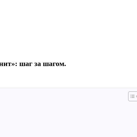
ит»: шаг за шагом.