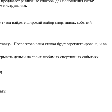
 предлагает различные способы для пополнения счета:
ым инструкциям.
Зенит» вы найдете широкий выбор спортивных событий
авку». После этого ваша ставка будет зарегистрирована, и вы
выигрывать деньги на своих любимых спортивных событиях
я
ать: