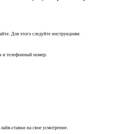
айте. Для этого следуйте инструкциям:
ты и телефонный номер.
 лайв-ставки на свое усмотрение.