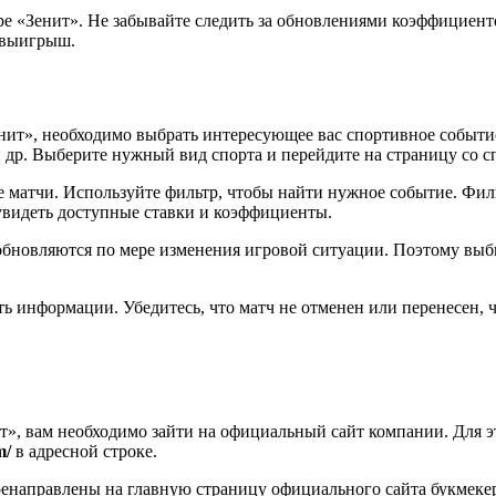
торе «Зенит». Не забывайте следить за обновлениями коэффициен
 выигрыш.
енит», необходимо выбрать интересующее вас спортивное событие
 и др. Выберите нужный вид спорта и перейдите на страницу со с
 матчи. Используйте фильтр, чтобы найти нужное событие. Филь
 увидеть доступные ставки и коэффициенты.
 обновляются по мере изменения игровой ситуации. Поэтому выби
ь информации. Убедитесь, что матч не отменен или перенесен, 
ит», вам необходимо зайти на официальный сайт компании. Для 
m/
в адресной строке.
ренаправлены на главную страницу официального сайта букмеке