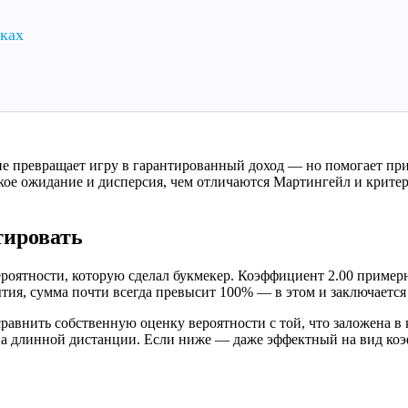
вках
 превращает игру в гарантированный доход — но помогает прини
ское ожидание и дисперсия, чем отличаются Мартингейл и крит
тировать
ятности, которую сделал букмекер. Коэффициент 2.00 примерно 
тия, сумма почти всегда превысит 100% — в этом и заключается
равнить собственную оценку вероятности с той, что заложена в
на длинной дистанции. Если ниже — даже эффектный на вид коэф