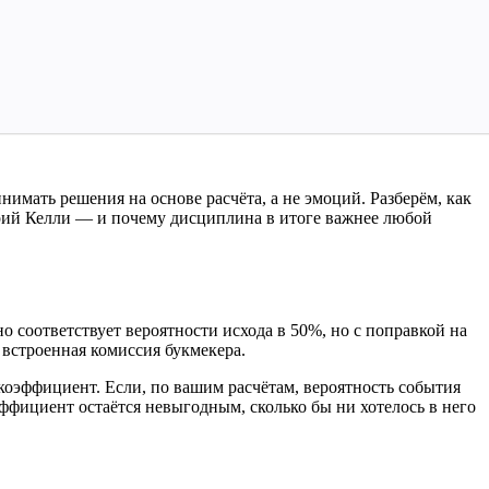
мать решения на основе расчёта, а не эмоций. Разберём, как
ерий Келли — и почему дисциплина в итоге важнее любой
соответствует вероятности исхода в 50%, но с поправкой на
 встроенная комиссия букмекера.
 коэффициент. Если, по вашим расчётам, вероятность события
фициент остаётся невыгодным, сколько бы ни хотелось в него