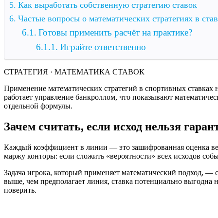
Как выработать собственную стратегию ставок
Частые вопросы о математических стратегиях в ста
Готовы применить расчёт на практике?
Играйте ответственно
СТРАТЕГИЯ · МАТЕМАТИКА СТАВОК
Применение математических стратегий в спортивных ставках не
работает управление банкроллом, что показывают математиче
отдельной формулы.
Зачем считать, если исход нельзя гаран
Каждый коэффициент в линии — это зашифрованная оценка веро
маржу конторы: если сложить «вероятности» всех исходов собы
Задача игрока, который применяет математический подход, — с
выше, чем предполагает линия, ставка потенциально выгодна 
поверить.