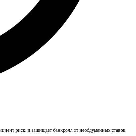
фициент риск, и защищает банкролл от необдуманных ставок.