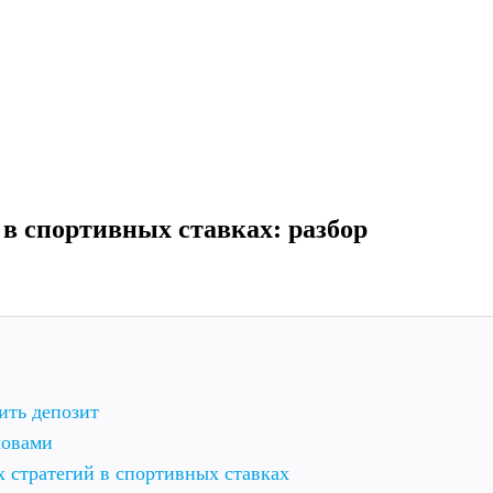
в спортивных ставках: разбор
ить депозит
ловами
 стратегий в спортивных ставках