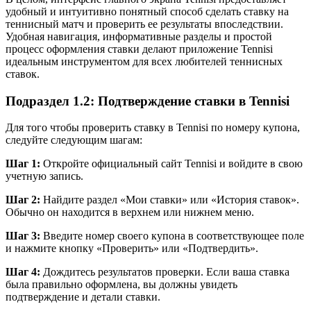
удобный и интуитивно понятный способ сделать ставку на
теннисный матч и проверить ее результаты впоследствии.
Удобная навигация, информативные разделы и простой
процесс оформления ставки делают приложение Tennisi
идеальным инструментом для всех любителей теннисных
ставок.
Подраздел 1.2: Подтверждение ставки в Tennisi
Для того чтобы проверить ставку в Tennisi по номеру купона,
следуйте следующим шагам:
Шаг 1:
Откройте официальный сайт Tennisi и войдите в свою
учетную запись.
Шаг 2:
Найдите раздел «Мои ставки» или «История ставок».
Обычно он находится в верхнем или нижнем меню.
Шаг 3:
Введите номер своего купона в соответствующее поле
и нажмите кнопку «Проверить» или «Подтвердить».
Шаг 4:
Дождитесь результатов проверки. Если ваша ставка
была правильно оформлена, вы должны увидеть
подтверждение и детали ставки.