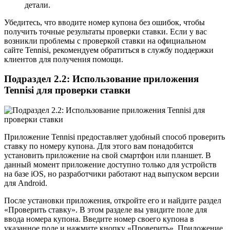
детали.
Убедитесь, что вводите номер купона без ошибок, чтобы
получить точные результаты проверки ставки. Если у вас
возникли проблемы с проверкой ставки на официальном
сайте Tennisi, рекомендуем обратиться в службу поддержки
клиентов для получения помощи.
Подраздел 2.2: Использование приложения
Tennisi для проверки ставки
Приложение Tennisi предоставляет удобный способ проверить
ставку по номеру купона. Для этого вам понадобится
установить приложение на свой смартфон или планшет. В
данный момент приложение доступно только для устройств
на базе iOS, но разработчики работают над выпуском версии
для Android.
После установки приложения, откройте его и найдите раздел
«Проверить ставку». В этом разделе вы увидите поле для
ввода номера купона. Введите номер своего купона в
указанное поле и нажмите кнопку «Проверить». Приложение