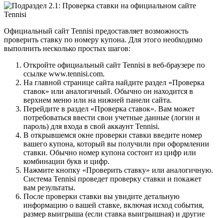
Официальный сайт Tennisi предоставляет возможность
проверить ставку по номеру купона. Для этого необходимо
выполнить несколько простых шагов:
Откройте официальный сайт Tennisi в веб-браузере по
ссылке www.tennisi.com.
На главной странице сайта найдите раздел «Проверка
ставок» или аналогичный. Обычно он находится в
верхнем меню или на нижней панели сайта.
Перейдите в раздел «Проверка ставок». Вам может
потребоваться ввести свои учетные данные (логин и
пароль) для входа в свой аккаунт Tennisi.
В открывшемся окне проверки ставки введите номер
вашего купона, который вы получили при оформлении
ставки. Обычно номер купона состоит из цифр или
комбинации букв и цифр.
Нажмите кнопку «Проверить ставку» или аналогичную.
Система Tennisi проведет проверку ставки и покажет
вам результаты.
После проверки ставки вы увидите детальную
информацию о вашей ставке, включая исход события,
размер выигрыша (если ставка выигрышная) и другие