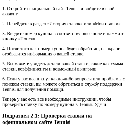
1. Откройте официальный сайт Tennisi и войдите в свой
аккаунт.
2. Перейдите в раздел «История ставок» или «Мои ставки».
3. Введите номер купона в соответствующее поле и нажмите
кнопку «Поиск».
4. После того как номер купона будет обработан, на экране
отобразится информация о вашей ставке.
5. Вы можете увидеть детали вашей ставки, такие как сумма
ставки, коэффициенты и возможный выигрыш.
6. Если у вас возникнут какие-либо вопросы или проблемы с
поиском ставки, вы можете обратиться в службу поддержки
Tennisi для получения помощи.
Теперь у вас есть все необходимые инструкции, чтобы
проверить ставку по номеру купона в Tennisi. Удачи!
Подраздел 2.1: Проверка ставки на
официальном сайте Tennisi