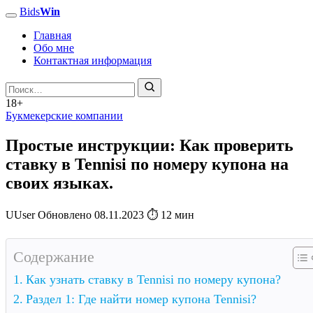
Bids
Win
Главная
Обо мне
Контактная информация
18+
Букмекерские компании
Простые инструкции: Как проверить
ставку в Tennisi по номеру купона на
своих языках.
U
User
Обновлено
08.11.2023
⏱ 12 мин
Содержание
Как узнать ставку в Tennisi по номеру купона?
Раздел 1: Где найти номер купона Tennisi?