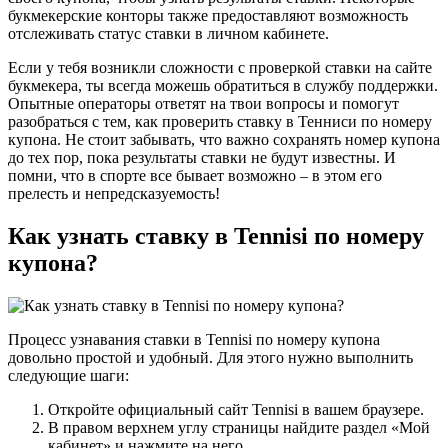
букмекерские конторы также предоставляют возможность
отслеживать статус ставки в личном кабинете.
Если у тебя возникли сложности с проверкой ставки на сайте
букмекера, ты всегда можешь обратиться в службу поддержки.
Опытные операторы ответят на твои вопросы и помогут
разобраться с тем, как проверить ставку в Тенниси по номеру
купона. Не стоит забывать, что важно сохранять номер купона
до тех пор, пока результаты ставки не будут известны. И
помни, что в спорте все бывает возможно – в этом его
прелесть и непредсказуемость!
Как узнать ставку в Tennisi по номеру
купона?
Процесс узнавания ставки в Tennisi по номеру купона
довольно простой и удобный. Для этого нужно выполнить
следующие шаги:
Откройте официальный сайт Tennisi в вашем браузере.
В правом верхнем углу страницы найдите раздел «Мой
кабинет» и нажмите на него.