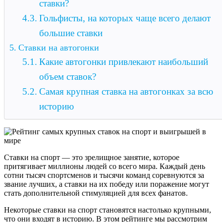
ставки?
Гольфисты, на которых чаще всего делают
большие ставки
Ставки на автогонки
Какие автогонки привлекают наибольший
объем ставок?
Самая крупная ставка на автогонках за всю
историю
Ставки на спорт — это зрелищное занятие, которое
притягивает миллионы людей со всего мира. Каждый день
сотни тысяч спортсменов и тысячи команд соревнуются за
звание лучших, а ставки на их победу или поражение могут
стать дополнительной стимуляцией для всех фанатов.
Некоторые ставки на спорт становятся настолько крупными,
что они входят в историю. В этом рейтинге мы рассмотрим