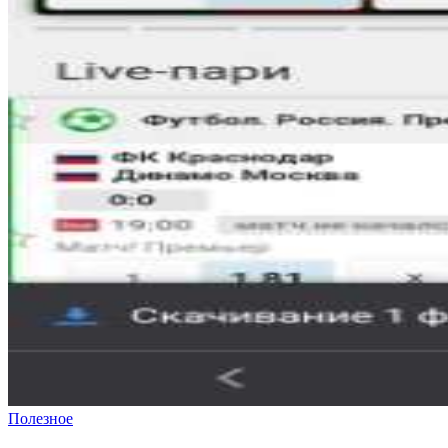
Полезное