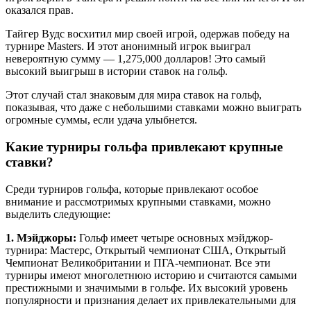
оказался прав.
Тайгер Вудс восхитил мир своей игрой, одержав победу на
турнире Masters. И этот анонимный игрок выиграл
невероятную сумму — 1,275,000 долларов! Это самый
высокий выигрыш в истории ставок на гольф.
Этот случай стал знаковым для мира ставок на гольф,
показывая, что даже с небольшими ставками можно выиграть
огромные суммы, если удача улыбнется.
Какие турниры гольфа привлекают крупные
ставки?
Среди турниров гольфа, которые привлекают особое
внимание и рассмотримых крупными ставками, можно
выделить следующие:
1. Мэйджоры:
Гольф имеет четыре основных мэйджор-
турнира: Мастерс, Открытый чемпионат США, Открытый
Чемпионат Великобритании и ПГА-чемпионат. Все эти
турниры имеют многолетнюю историю и считаются самыми
престижными и значимыми в гольфе. Их высокий уровень
популярности и признания делает их привлекательными для