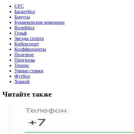
UFC
Баскетбол
Бонусы
Букмекерские компании
Волейбол
Гольф
Звезды спорта
Киберспорт
Коэффициенты
Полезное
Прогнозы
Теннис
Умные ставки
Футбол
Хоккей
Читайте также