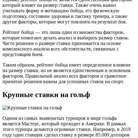
который влияет на размер ставки. Также очень важно
учитывать форму и мотивацию бойца, его физическую
подготовку, состояние здоровья и тактику тренера, а также
другие факторы, которые могут повлиять на результат боя.
Рейтинг бойца — это лишь один из множества факторов,
которые помогают делать анализ и выбирать размер ставок.
Часто решение о размере ставки принимается на основе
комплексного анализа всех обстоятельств, связанных с
предстоящим боем.
Таким образом, рейтинг бойца имеет определенное влияние
на размер ставки, но не является единственным и основным
фактором. Правильный анализ всех факторов и грамотное
принятие решения важны для успешных ставок на спорт.
Крупные ставки на гольф
Одним из самых знаменитых турниров в мире гольфа
является Мастерс, который проходит в Америке. В рамках
этого турнира делаются огромные ставки. Например, в 2019
году один ставщик сделал ставку в размере 85 000 долларов