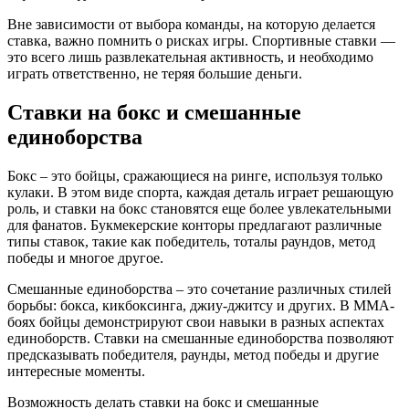
Вне зависимости от выбора команды, на которую делается
ставка, важно помнить о рисках игры. Спортивные ставки —
это всего лишь развлекательная активность, и необходимо
играть ответственно, не теряя большие деньги.
Ставки на бокс и смешанные
единоборства
Бокс – это бойцы, сражающиеся на ринге, используя только
кулаки. В этом виде спорта, каждая деталь играет решающую
роль, и ставки на бокс становятся еще более увлекательными
для фанатов. Букмекерские конторы предлагают различные
типы ставок, такие как победитель, тоталы раундов, метод
победы и многое другое.
Смешанные единоборства – это сочетание различных стилей
борьбы: бокса, кикбоксинга, джиу-джитсу и других. В ММА-
боях бойцы демонстрируют свои навыки в разных аспектах
единоборств. Ставки на смешанные единоборства позволяют
предсказывать победителя, раунды, метод победы и другие
интересные моменты.
Возможность делать ставки на бокс и смешанные