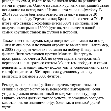
рекордных сумм, которые были поставлены на различные
матчи и турниры. Одним из самых крупных выигрышей стало
попадание на исход матча Чемпионата мира по футболу. В
2014 году один британец разместил ставку в размере 30
фунтов на победу Германии над Бразилией со счетом 7:1. В
итоге, его ставка с коэффициентом 500/1 выиграла, и он
получил выигрыш в 15000 фунтов, что является одной из
самых крупных ставок на футбол в истории.
Также известны случаи, когда люди делали ставки на исход
Лиги чемпионов и получали огромные выигрыши. Например,
в 2005 году один человек поставил на победу Ливерпуля в
финале Лиги чемпионов против Милана. Ливерпуль
проигрывал со счетом 0:3, но сумел сделать невероятный
переворот и выиграть со счетом 3:3, а затем победить в серии
пенальти. Благодаря такому исходу матча, совершенная ставка
с коэффициентом 150/1 принесла удачливому игроку
выигрыш в размере 25000 фунтов.
Рекордные ставки на футбол свидетельствуют о том, что
ставки на спорт могут быть невероятно выгодными, если
угадать реально неожиданный исход матча или турнира.
Однако, чтобы достичь такого успеха, необходимо обладать
как отличными знаниями о футболе, так и немалой долей
удачи.