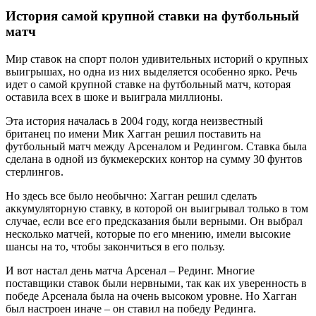
История самой крупной ставки на футбольный
матч
Мир ставок на спорт полон удивительных историй о крупных
выигрышах, но одна из них выделяется особенно ярко. Речь
идет о самой крупной ставке на футбольный матч, которая
оставила всех в шоке и выиграла миллионы.
Эта история началась в 2004 году, когда неизвестный
британец по имени Мик Хагган решил поставить на
футбольный матч между Арсеналом и Редингом. Ставка была
сделана в одной из букмекерских контор на сумму 30 фунтов
стерлингов.
Но здесь все было необычно: Хагган решил сделать
аккумуляторную ставку, в которой он выигрывал только в том
случае, если все его предсказания были верными. Он выбрал
несколько матчей, которые по его мнению, имели высокие
шансы на то, чтобы закончиться в его пользу.
И вот настал день матча Арсенал – Рединг. Многие
поставщики ставок были нервными, так как их уверенность в
победе Арсенала была на очень высоком уровне. Но Хагган
был настроен иначе – он ставил на победу Рединга.