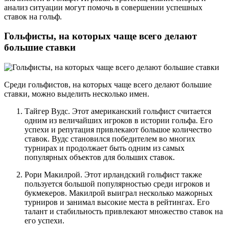
анализ ситуации могут помочь в совершении успешных
ставок на гольф.
Гольфисты, на которых чаще всего делают
большие ставки
Среди гольфистов, на которых чаще всего делают большие
ставки, можно выделить несколько имен.
Тайгер Вудс. Этот американский гольфист считается
одним из величайших игроков в истории гольфа. Его
успехи и репутация привлекают большое количество
ставок. Вудс становился победителем во многих
турнирах и продолжает быть одним из самых
популярных объектов для больших ставок.
Рори Макилрой. Этот ирландский гольфист также
пользуется большой популярностью среди игроков и
букмекеров. Макилрой выиграл несколько мажорных
турниров и занимал высокие места в рейтингах. Его
талант и стабильность привлекают множество ставок на
его успехи.