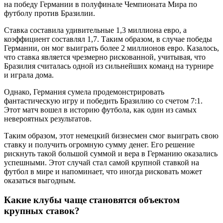
на победу Германии в полуфинале Чемпионата Мира по
футболу против Бразилии.
Ставка составила удивительные 1,3 миллиона евро, а
коэффициент составлял 1,7. Таким образом, в случае победы
Германии, он мог выиграть более 2 миллионов евро. Казалось,
что ставка является чрезмерно рискованной, учитывая, что
Бразилия считалась одной из сильнейших команд на турнире
и играла дома.
Однако, Германия сумела продемонстрировать
фантастическую игру и победить Бразилию со счетом 7:1.
Этот матч вошел в историю футбола, как один из самых
невероятных результатов.
Таким образом, этот немецкий бизнесмен смог выиграть свою
ставку и получить огромную сумму денег. Его решение
рискнуть такой большой суммой и вера в Германию оказались
успешными. Этот случай стал самой крупной ставкой на
футбол в мире и напоминает, что иногда рисковать может
оказаться выгодным.
Какие клубы чаще становятся объектом
крупных ставок?