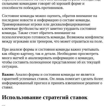
сильными командами говорят об хорошей форме и
способности побеждать противников.
Состояние команды можно оценить, обратив внимание на
последние новости и информацию о составе команды.
Травмированные игроки или дисквалифицированные
ключевые футболисты могут заметно ухудшить состояние
команды. Также стоит обратить внимание на
психологическую готовность команды. Возможны конфликты
между игроками или тренером, что может отразиться на поле.
При анализе формы и состояния команды важно учитывать
как общую картину, так и детали. Необходимо просмотреть
много матчей и анализировать информацию о командах,
чтобы составить полноценное представление об их текущей
ситуации.
Важно:
Анализ формы и состояния команды не является
гарантией успешных ставок. Он лишь помогает сделать более
информированный прогноз и принять взвешенное решение о
ставке.
Использование стратегий ставок