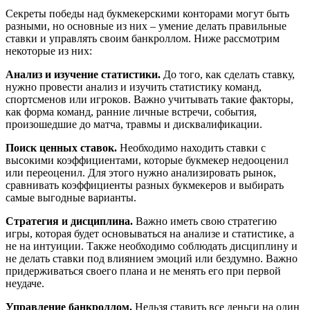
Секреты победы над букмекерскими конторами могут быть
разными, но основные из них – умение делать правильные
ставки и управлять своим банкроллом. Ниже рассмотрим
некоторые из них:
Анализ и изучение статистики.
До того, как сделать ставку,
нужно провести анализ и изучить статистику команд,
спортсменов или игроков. Важно учитывать такие факторы,
как форма команд, ранние личные встречи, события,
произошедшие до матча, травмы и дисквалификации.
Поиск ценных ставок.
Необходимо находить ставки с
высокими коэффициентами, которые букмекер недооценил
или переоценил. Для этого нужно анализировать рынок,
сравнивать коэффициенты разных букмекеров и выбирать
самые выгодные варианты.
Стратегия и дисциплина.
Важно иметь свою стратегию
игры, которая будет основываться на анализе и статистике, а
не на интуиции. Также необходимо соблюдать дисциплину и
не делать ставки под влиянием эмоций или бездумно. Важно
придерживаться своего плана и не менять его при первой
неудаче.
Управление банкроллом.
Нельзя ставить все деньги на один