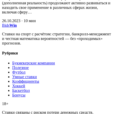
(дополненная реальность) продолжают активно развиваться и
находить свое применение в различных сферах жизни,
включая сферу…
26.10.2023 · 10 мин
Bids
Win
Ставки на спорт с расчётом: стратегии, банкролл-менеджмент
и честная математика вероятностей — без «проходимых»
прогнозов.
Рубрики
Букмекерские компании
Полезное
Футбол
Умные ставки
Коэффициенты
Хоккей
Баскетбол
Бонусы
18+
Ставки связаны с риском потери денежных средств.