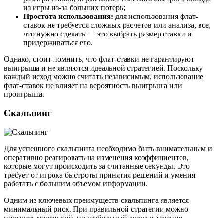
из игры из-за больших потерь;
Простота использования:
для использования флат-
ставок не требуется сложных расчетов или анализа, все,
что нужно сделать — это выбрать размер ставки и
придерживаться его.
Однако, стоит помнить, что флат-ставки не гарантируют
выигрыша и не являются идеальной стратегией. Поскольку
каждый исход можно считать независимым, использование
флат-ставок не влияет на вероятность выигрыша или
проигрыша.
Скальпинг
Для успешного скальпинга необходимо быть внимательным и
оперативно реагировать на изменения коэффициентов,
которые могут происходить за считанные секунды. Это
требует от игрока быстроты принятия решений и умения
работать с большим объемом информации.
Одним из ключевых преимуществ скальпинга является
минимальный риск. При правильной стратегии можно
получить маленький, но стабильный доход в течение