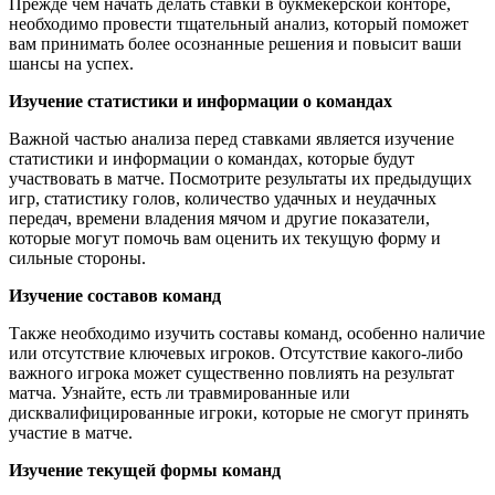
Прежде чем начать делать ставки в букмекерской конторе,
необходимо провести тщательный анализ, который поможет
вам принимать более осознанные решения и повысит ваши
шансы на успех.
Изучение статистики и информации о командах
Важной частью анализа перед ставками является изучение
статистики и информации о командах, которые будут
участвовать в матче. Посмотрите результаты их предыдущих
игр, статистику голов, количество удачных и неудачных
передач, времени владения мячом и другие показатели,
которые могут помочь вам оценить их текущую форму и
сильные стороны.
Изучение составов команд
Также необходимо изучить составы команд, особенно наличие
или отсутствие ключевых игроков. Отсутствие какого-либо
важного игрока может существенно повлиять на результат
матча. Узнайте, есть ли травмированные или
дисквалифицированные игроки, которые не смогут принять
участие в матче.
Изучение текущей формы команд