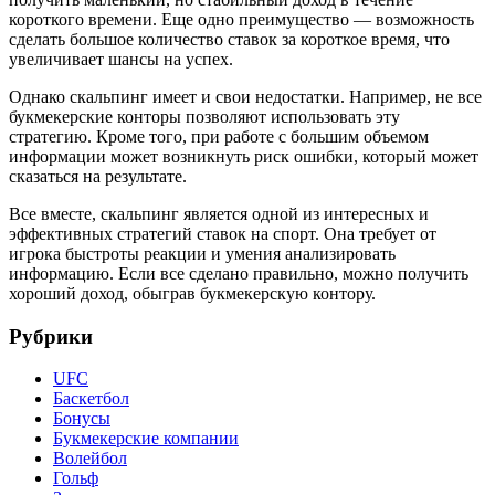
короткого времени. Еще одно преимущество — возможность
сделать большое количество ставок за короткое время, что
увеличивает шансы на успех.
Однако скальпинг имеет и свои недостатки. Например, не все
букмекерские конторы позволяют использовать эту
стратегию. Кроме того, при работе с большим объемом
информации может возникнуть риск ошибки, который может
сказаться на результате.
Все вместе, скальпинг является одной из интересных и
эффективных стратегий ставок на спорт. Она требует от
игрока быстроты реакции и умения анализировать
информацию. Если все сделано правильно, можно получить
хороший доход, обыграв букмекерскую контору.
Рубрики
UFC
Баскетбол
Бонусы
Букмекерские компании
Волейбол
Гольф