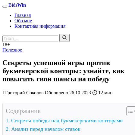
Bids
Win
Главная
Обо мне
Контактная информация
18+
Полезное
Секреты успешной игры против
букмекерской конторы: узнайте, как
повысить свои шансы на победу
Г
Григорий Соколов
Обновлено
26.10.2023
⏱ 12 мин
Содержание
Секреты победы над букмекерскими конторами
Анализ перед началом ставок