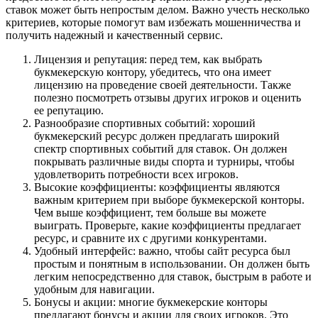
ставок может быть непростым делом. Важно учесть несколько
критериев, которые помогут вам избежать мошенничества и
получить надежный и качественный сервис.
Лицензия и репутация: перед тем, как выбрать
букмекерскую контору, убедитесь, что она имеет
лицензию на проведение своей деятельности. Также
полезно посмотреть отзывы других игроков и оценить
ее репутацию.
Разнообразие спортивных событий: хороший
букмекерский ресурс должен предлагать широкий
спектр спортивных событий для ставок. Он должен
покрывать различные виды спорта и турниры, чтобы
удовлетворить потребности всех игроков.
Высокие коэффициенты: коэффициенты являются
важным критерием при выборе букмекерской конторы.
Чем выше коэффициент, тем больше вы можете
выиграть. Проверьте, какие коэффициенты предлагает
ресурс, и сравните их с другими конкурентами.
Удобный интерфейс: важно, чтобы сайт ресурса был
простым и понятным в использовании. Он должен быть
легким непосредственно для ставок, быстрым в работе и
удобным для навигации.
Бонусы и акции: многие букмекерские конторы
предлагают бонусы и акции для своих игроков. Это