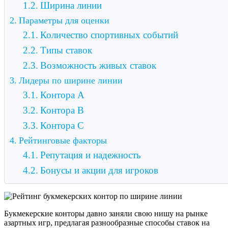
Ширина линии
Параметры для оценки
Количество спортивных событий
Типы ставок
Возможность живых ставок
Лидеры по ширине линии
Контора A
Контора B
Контора C
Рейтинговые факторы
Репутация и надежность
Бонусы и акции для игроков
Букмекерские конторы давно заняли свою нишу на рынке
азартных игр, предлагая разнообразные способы ставок на