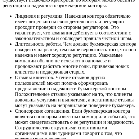
репутацию и надежность букмекерской конторы:
Лицензия и регуляция. Надежная контора обязательно
имеет лицензию на свою деятельность и регулярно
проходит проверки со стороны регуляторов. Это
гарантирует, что компания действует в соответствии с
законодательством и соблюдает правила честной игры.
Длительность работы. Чем дольше букмекерская контора
находится на рынке, тем выше вероятность того, что она
надежна и имеет хорошую репутацию. Уважаемые
компании обычно не исчезают в одночасье и
продолжают работать многие годы, привлекая новых
клиентов и поддерживая старых.
Отзывы клиентов. Чтение отзывов других
пользователей может помочь сформировать
представление о надежности букмекерской конторы.
Положительные отзывы указывают на то, что клиенты
довольны услугами и выплатами, а негативные отзывы
могут указывать на неправильное поведение букмекера.
Спонсорские соглашения. Если букмекерская контора
является спонсором известных команд или событий, это
может свидетельствовать о ее репутации и надежности.
Сотрудничество с крупными спортивными
организациями или турнирами говорит о том, что
конторе можно доверять.