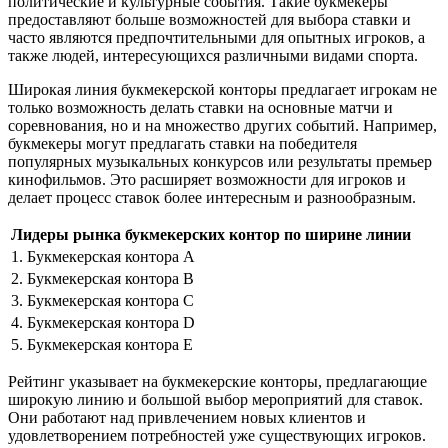
политические и культурные события. Такие букмекеры
предоставляют больше возможностей для выбора ставки и
часто являются предпочтительными для опытных игроков, а
также людей, интересующихся различными видами спорта.
Широкая линия букмекерской конторы предлагает игрокам не
только возможность делать ставки на основные матчи и
соревнования, но и на множество других событий. Например,
букмекеры могут предлагать ставки на победителя
популярных музыкальных конкурсов или результаты премьер
кинофильмов. Это расширяет возможности для игроков и
делает процесс ставок более интересным и разнообразным.
Лидеры рынка букмекерских контор по ширине линии
1. Букмекерская контора A
2. Букмекерская контора B
3. Букмекерская контора C
4. Букмекерская контора D
5. Букмекерская контора E
Рейтинг указывает на букмекерские конторы, предлагающие
широкую линию и большой выбор мероприятий для ставок.
Они работают над привлечением новых клиентов и
удовлетворением потребностей уже существующих игроков.