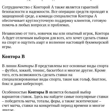
Сотрудничество с Конторой A также является гарантией
безопасности и надежности. Все операции средств проходят в
защищенной среде, а команда специалистов Конторы A
обеспечивает круглосуточную поддержку клиентов, готовую
помочь в любых вопросах и проблемах.
Независимо от того, новичок вы или опытный игрок, Контора
A будет отличным выбором для всех, кто хочет сделать ставки
на спорт и ощутить азарт и волнение настоящей букмекерской
игры.
Контора B
В линии
Конторы B
представлены все основные виды спорта
– футбол, хоккей, теннис, баскетбол и многие другие. Кроме
того, есть возможность сделать ставки на
специализированные виды спорта, такие как гольф, биатлон,
бокс и даже киберспорт.
Особенностью
Конторы B
является большой выбор
вариантов ставок. Здесь вы найдете самые популярные ставки
– победитель матча, тоталы, форы, а также экзотические –
счет матча, ставки на конкретный период времени и многое
другое.