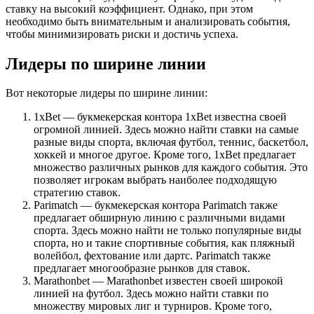
ставку на высокий коэффициент. Однако, при этом
необходимо быть внимательным и анализировать события,
чтобы минимизировать риски и достичь успеха.
Лидеры по ширине линии
Вот некоторые лидеры по ширине линии:
1xBet — букмекерская контора 1xBet известна своей
огромной линией. Здесь можно найти ставки на самые
разные виды спорта, включая футбол, теннис, баскетбол,
хоккей и многое другое. Кроме того, 1xBet предлагает
множество различных рынков для каждого события. Это
позволяет игрокам выбрать наиболее подходящую
стратегию ставок.
Parimatch — букмекерская контора Parimatch также
предлагает обширную линию с различными видами
спорта. Здесь можно найти не только популярные виды
спорта, но и такие спортивные события, как пляжный
волейбол, фехтование или дартс. Parimatch также
предлагает многообразие рынков для ставок.
Marathonbet — Marathonbet известен своей широкой
линией на футбол. Здесь можно найти ставки по
множеству мировых лиг и турниров. Кроме того,