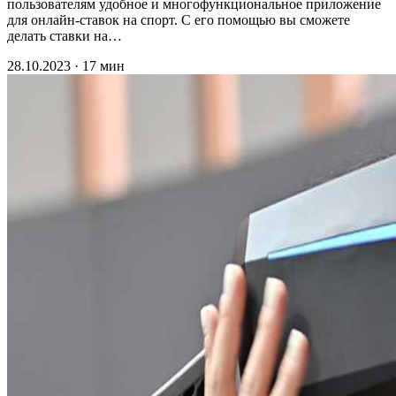
пользователям удобное и многофункциональное приложение
для онлайн-ставок на спорт. С его помощью вы сможете
делать ставки на…
28.10.2023 · 17 мин