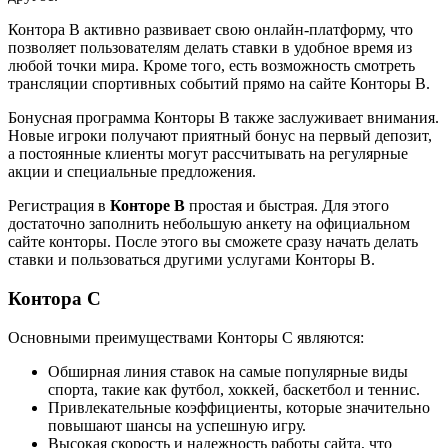
Контора B активно развивает свою онлайн-платформу, что
позволяет пользователям делать ставки в удобное время из
любой точки мира. Кроме того, есть возможность смотреть
трансляции спортивных событий прямо на сайте Конторы B.
Бонусная программа Конторы B также заслуживает внимания.
Новые игроки получают приятный бонус на первый депозит,
а постоянные клиенты могут рассчитывать на регулярные
акции и специальные предложения.
Регистрация в
Конторе B
простая и быстрая. Для этого
достаточно заполнить небольшую анкету на официальном
сайте конторы. После этого вы сможете сразу начать делать
ставки и пользоваться другими услугами Конторы B.
Контора C
Основными преимуществами Конторы C являются:
Обширная линия ставок на самые популярные виды
спорта, такие как футбол, хоккей, баскетбол и теннис.
Привлекательные коэффициенты, которые значительно
повышают шансы на успешную игру.
Высокая скорость и надежность работы сайта, что