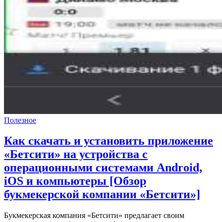
Полезное
Как скачать и установить приложение
«Бетсити» на устройства с
операционными системами Android,
iOS и компьютеры [Обзор
букмекерской компании «Бетсити»]
Букмекерская компания «Бетсити» предлагает своим