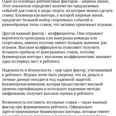
Один из основных рейтинговых факторов – ширина линии.
Этот показатель определяет количество предлагаемых
событий для ставок и виды спорта, на которые можно сделать
ставку. Букмекерская контора, у которой широкая линия,
предлагает большой выбор спортивных событий и
разнообразные типы ставок, что активно привлекает игроков.
Другой важный фактор – коэффициенты. Они отражают
вероятность проигрыша или выигрыша команды или
спортсмена, именно поэтому имеют большое значение для
игроков. Высокие коэффициенты позволяют получить
большую прибыль от выигрышных ставок, поэтому
букмекерская контора с высокими коэффициентами занимает
одно из первых мест в рейтинге.
Надежность и безопасность – еще один фактор, учитываемый
в рейтинге. Игроки хотят быть уверены, что их деньги и
личные данные находятся под надежной защитой.
Букмекерская компания, которая предоставляет высокий
уровень сертификации и использует надежные методы
шифрования, получает высокие оценки в рейтинге.
Возможность поставить легальные ставки – также важный
фактор при формировании рейтинга. Официально
зарегистрированные букмекерские конторы, которые имеют