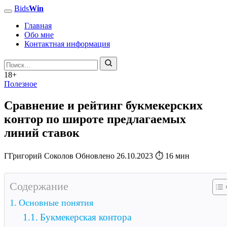
Bids
Win
Главная
Обо мне
Контактная информация
18+
Полезное
Сравнение и рейтинг букмекерских
контор по широте предлагаемых
линий ставок
Г
Григорий Соколов
Обновлено
26.10.2023
⏱ 16 мин
Содержание
Основные понятия
Букмекерская контора