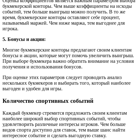
Оценка коэффициентов является важным параметром выбора
букмекерской конторы. Чем выше коэффициенты на исходы
событий, тем больше выигрыш можно получить. В то же
время, букмекерские конторы оставляют себе процент,
называемый маржей. Чем ниже маржа, тем выгоднее для
игрока.
5. Бонусы и акции:
Многие букмекерские конторы предлагают своим клиентам
бонусы и акции, которые могут помочь увеличить выигрыш.
При выборе букмекера важно обратить внимание на условия
получения и использования бонусов.
При оценке этих параметров следует проводить анализ
нескольких букмекеров и выбирать того, который наиболее
выгоден и удобен для игры.
Количество спортивных событий
Каждый букмекер стремится предложить своим клиентам
наиболее широкий выбор спортивных событий, чтобы
удовлетворить различные интересы игроков. Чем больше
видов спорта доступно для ставок, тем выше шанс найти
интересное событие и сделать выгодную ставку.