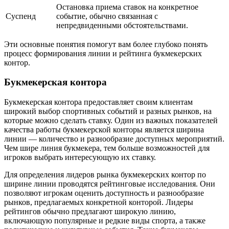
Остановка приема ставок на конкретное
Суспенд
событие, обычно связанная с
непредвиденными обстоятельствами.
Эти основные понятия помогут вам более глубоко понять
процесс формирования линии и рейтинга букмекерских
контор.
Букмекерская контора
Букмекерская контора предоставляет своим клиентам
широкий выбор спортивных событий и разных рынков, на
которые можно сделать ставку. Один из важных показателей
качества работы букмекерской конторы является ширина
линии — количество и разнообразие доступных мероприятий.
Чем шире линия букмекера, тем больше возможностей для
игроков выбрать интересующую их ставку.
Для определения лидеров рынка букмекерских контор по
ширине линии проводятся рейтинговые исследования. Они
позволяют игрокам оценить доступность и разнообразие
рынков, предлагаемых конкретной конторой. Лидеры
рейтингов обычно предлагают широкую линию,
включающую популярные и редкие виды спорта, а также