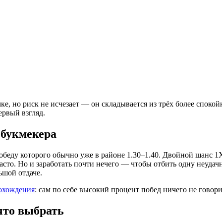
е, но риск не исчезает — он складывается из трёх более споко
ервый взгляд.
 букмекера
еду которого обычно уже в районе 1.30–1.40. Двойной шанс 1X н
то. Но и заработать почти нечего — чтобы отбить одну неудачн
ьшой отдаче.
рохождения
: сам по себе высокий процент побед ничего не говори
что выбрать