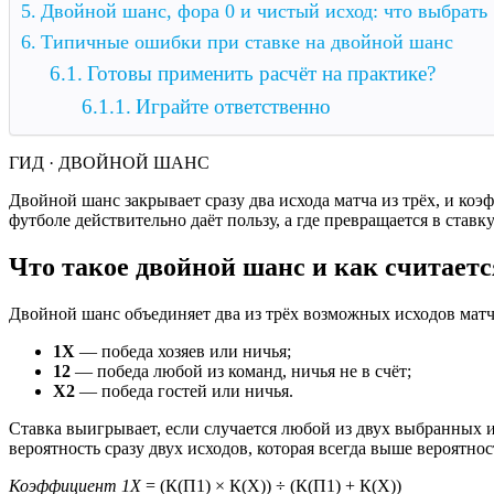
Двойной шанс, фора 0 и чистый исход: что выбрать
Типичные ошибки при ставке на двойной шанс
Готовы применить расчёт на практике?
Играйте ответственно
ГИД · ДВОЙНОЙ ШАНС
Двойной шанс закрывает сразу два исхода матча из трёх, и коэф
футболе действительно даёт пользу, а где превращается в став
Что такое двойной шанс и как считает
Двойной шанс объединяет два из трёх возможных исходов матча
1X
— победа хозяев или ничья;
12
— победа любой из команд, ничья не в счёт;
X2
— победа гостей или ничья.
Ставка выигрывает, если случается любой из двух выбранных 
вероятность сразу двух исходов, которая всегда выше вероятнос
Коэффициент 1X
= (К(П1) × К(Х)) ÷ (К(П1) + К(Х))