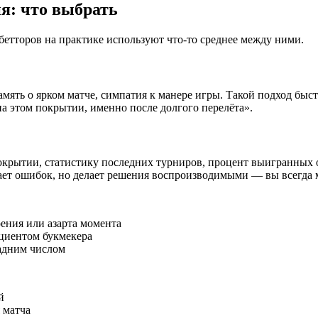
я: что выбрать
 бетторов на практике используют что-то среднее между ними.
мять о ярком матче, симпатия к манере игры. Такой подход быст
на этом покрытии, именно после долгого перелёта».
крытии, статистику последних турниров, процент выигранных оч
т ошибок, но делает решения воспроизводимыми — вы всегда мо
ения или азарта момента
циентом букмекера
задним числом
й
 матча