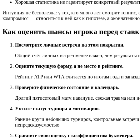
Хорошая статистика не гарантирует конкретный результат
Интуиция не бесполезна: у тех, кто много лет смотрит тенни
компромисс — относиться к ней как к гипотезе, а окончательн
Как оценить шансы игрока перед ставк
Посмотрите личные встречи на этом покрытии.
Общий счёт личных встреч менее важен, чем результаты и
Оцените текущую форму, а не место в рейтинге.
Рейтинг ATP или WTA считается по итогам года и запазды
Проверьте физическое состояние и календарь.
Долгий пятисетовый матч накануне, свежая травма или н
Учтите статус турнира и мотивацию.
Ранние круги небольших турниров, контрольные встречи 
непредсказуемостью.
Сравните свою оценку с коэффициентом букмекера.