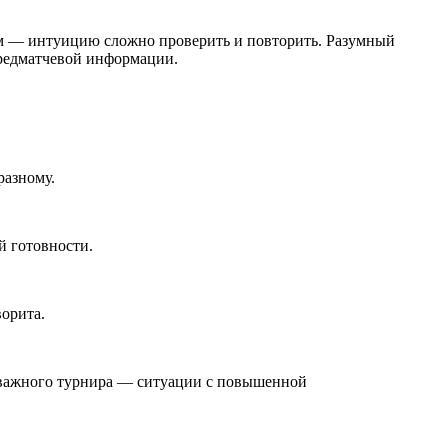
гом — интуицию сложно проверить и повторить. Разумный
предматчевой информации.
разному.
й готовности.
орита.
е важного турнира — ситуации с повышенной