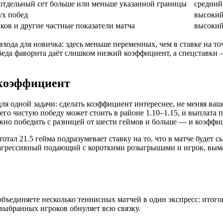
 отдельный сет больше или меньше указанной границы
средний
ух побед
высоки
ков и другие частные показатели матча
высоки
ода для новичка: здесь меньше переменных, чем в ставке на точ
победа фаворита даёт слишком низкий коэффициент, а спецставки
 коэффициент
для одной задачи: сделать коэффициент интереснее, не меняя ваш
 его чистую победу может стоить в районе 1.10–1.15, и выплата 
ужно победить с разницей от шести геймов и больше — и коэффиц
 тотал 21.5 гейма подразумевает ставку на то, что в матче будет
 агрессивный подающий с короткими розыгрышами и игрок, вым
бъединяете несколько теннисных матчей в один экспресс: итогов
выбранных игроков обнуляет всю связку.