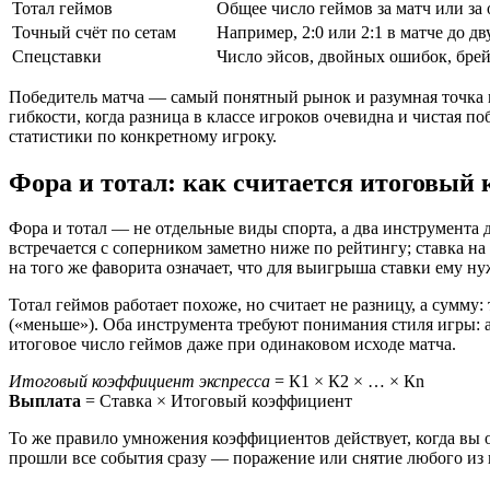
Тотал геймов
Общее число геймов за матч или за
Точный счёт по сетам
Например, 2:0 или 2:1 в матче до дв
Спецставки
Число эйсов, двойных ошибок, брей
Победитель матча — самый понятный рынок и разумная точка вх
гибкости, когда разница в классе игроков очевидна и чистая 
статистики по конкретному игроку.
Фора и тотал: как считается итоговый
Фора и тотал — не отдельные виды спорта, а два инструмента 
встречается с соперником заметно ниже по рейтингу; ставка на
на того же фаворита означает, что для выигрыша ставки ему н
Тотал геймов работает похоже, но считает не разницу, а сумму:
(«меньше»). Оба инструмента требуют понимания стиля игры:
итоговое число геймов даже при одинаковом исходе матча.
Итоговый коэффициент экспресса
= К1 × К2 × … × Кn
Выплата
= Ставка × Итоговый коэффициент
То же правило умножения коэффициентов действует, когда вы о
прошли все события сразу — поражение или снятие любого из 