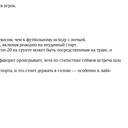
я игрок.
косом, чем к футбольному исходу с ничьей.
, включая реакцию на неудачный старт.
топ-20 на грунте может быть посредственным на траве, и
фаворит проигрывает, хотя по статистике геймов встреча шла
орта, и это стоит держать в голове — особенно в лайв-