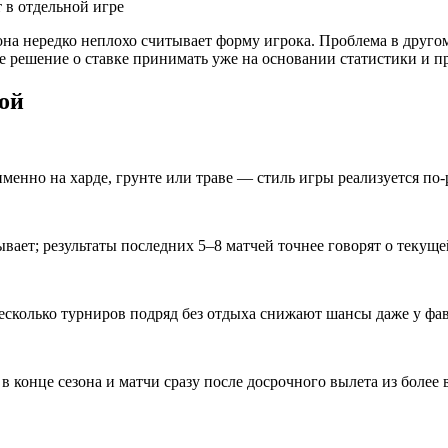
 в отдельной игре
с, она нередко неплохо считывает форму игрока. Проблема в дру
ое решение о ставке принимать уже на основании статистики и 
ой
менно на харде, грунте или траве — стиль игры реализуется по-
вает; результаты последних 5–8 матчей точнее говорят о текуще
есколько турниров подряд без отдыха снижают шансы даже у фав
в конце сезона и матчи сразу после досрочного вылета из боле