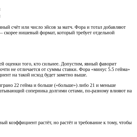
й
й
ный счёт или число эйсов за матч. Фора и тотал добавляют
 — скорее нишевый формат, который требует отдельной
ей оценки того, кто сильнее. Допустим, явный фаворит
почти не отличается от суммы ставки. Фора «минус 5.5 гейма»
иент на такой исход будет заметно выше.
 сыграно 22 гейма и больше («больше») либо 21 и меньше
атывающий соперника долгими сетами, по-разному влияют на
ый коэффициент растёт, но растёт и требование к тому, чтобы