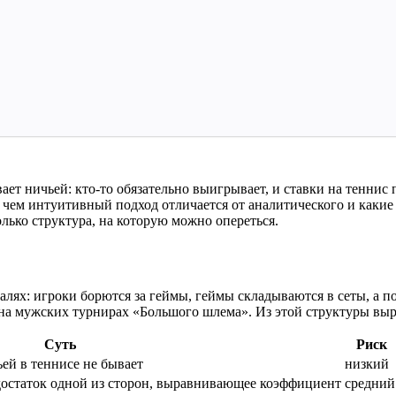
ает ничьей: кто-то обязательно выигрывает, и ставки на теннис
 чем интуитивный подход отличается от аналитического и какие 
лько структура, на которую можно опереться.
талях: игроки борются за геймы, геймы складываются в сеты, а п
и на мужских турнирах «Большого шлема». Из этой структуры вы
Суть
Риск
ьей в теннисе не бывает
низкий
остаток одной из сторон, выравнивающее коэффициент
средний