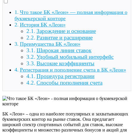
Что такое БК «Леон» — полная информация о
букмекерской конторе
История БК «Леон»
Зарождение и основание
Развитие и расширение
Преимущества БК «Леон»
Широкая линия ставок
Удобный мобильный интерфейс
Высокие коэффициенты
Регистрация и пополнение счета в БК «Леон»
Процедура регистрации
Способы пополнения счета
БК «Леон» – одна из наиболее популярных и захватывающих
букмекерских контор на рынке ставок. Она предлагает
широкий спектр спортивных событий для ставок, высокие
коэффициенты и множество различных бонусов и акций для