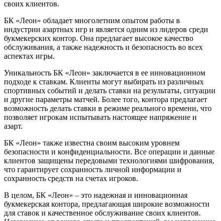
своих клиентов.
БК «Леон» обладает многолетним опытом работы в
индустрии азартных игр и является одним из лидеров среди
букмекерских контор. Она предлагает высокое качество
обслуживания, а также надежность и безопасность во всех
аспектах игры.
Уникальность БК «Леон» заключается в ее инновационном
подходе к ставкам. Клиенты могут выбирать из различных
спортивных событий и делать ставки на результаты, ситуации
и другие параметры матчей. Более того, контора предлагает
возможность делать ставки в режиме реального времени, что
позволяет игрокам испытывать настоящее напряжение и
азарт.
БК «Леон» также известна своим высоким уровнем
безопасности и конфиденциальности. Все операции и данные
клиентов защищены передовыми технологиями шифрования,
что гарантирует сохранность личной информации и
сохранность средств на счетах игроков.
В целом, БК «Леон» – это надежная и инновационная
букмекерская контора, предлагающая широкие возможности
для ставок и качественное обслуживание своих клиентов.