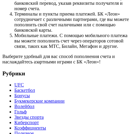
банковский перевод, указав реквизиты получателя и
номер счета.
Терминалы и пункты приема платежей. БК «Леон»
сотрудничает с различными партнерами, где вы можете
пополнить свой счет наличными или с помощью
банковской карты.
Мобильные платежи. С помощью мобильного платежа
вы можете пополнить счет через операторов сотовой
связи, таких как МТС, Билайн, Мегафон и другие.
Выберите удобный для вас способ пополнения счета и
наслаждайтесь азартными играми с БК «Леон»!
Рубрики
UFC
Баскетбол
Бонусы
Букмекерские компании
Волейбол
Гольф
Звезды спорта
Киберспорт
Коэффициенты
Полезное