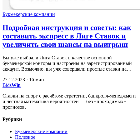
Букмекерские компании
Подробная инструкция и советы: как
составить экспресс в Лиге Ставок и
увеличить свои шансы на выигрыш
Вы уже выбрали Лига Ставок в качестве основной
букмекерской конторы и настроены на зарегистрированный
аккаунт. Возможно, вы уже совершали простые ставки на…
27.12.2023 · 16 мин
Bids
Win
Ставки на спорт с расчётом: стратегии, банкролл-менеджмент
и честная математика вероятностей — без «проходимых»
прогнозов.
Рубрики
Букмекерские компании
Полезное