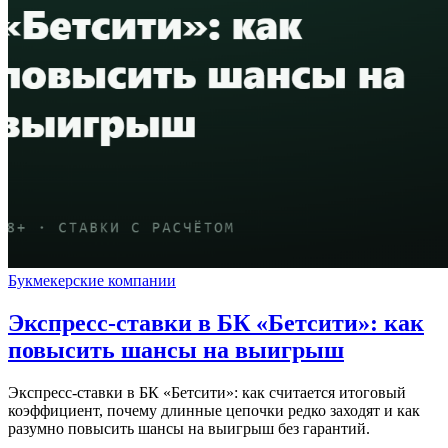
Букмекерские компании
Экспресс-ставки в БК «Бетсити»: как
повысить шансы на выигрыш
Экспресс-ставки в БК «Бетсити»: как считается итоговый
коэффициент, почему длинные цепочки редко заходят и как
разумно повысить шансы на выигрыш без гарантий.