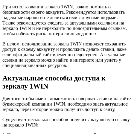
При использовании зеркала 1WIN, важно помнить о
безопасности своего аккаунта. Рекомендуется использовать
надежные пароли и не делиться ими с другими людьми.
Также рекомендуется следить за актуальными ссылками на
зеркало 1WIN и не переходить по подозрительным ссылкам,
чтобы избежать риска потери личных данных.
В целом, использование зеркала 1WIN позволяет сохранить
доступ к своему аккаунту и продолжить делать ставки, даже
если официальный сайт временно недоступен. Актуальные
ссылки на зеркало можно найти в интернете или узнать у
специализированных ресурсов.
Актуальные способы доступа к
зеркалу 1WIN
Для того чтобы иметь возможность совершать ставки на сайте
букмекерской компании 1WIN, необходимо знать актуальное
зеркало, через которое можно получить доступ к сайту.
Существует несколько способов получить актуальную ссылку
на зеркало 1WIN: