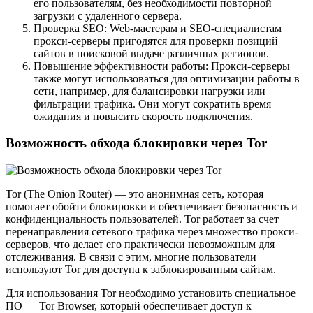
его пользователям, без необходимости повторной
загрузки с удаленного сервера.
Проверка SEO: Web-мастерам и SEO-специалистам
прокси-серверы пригодятся для проверки позиций
сайтов в поисковой выдаче различных регионов.
Повышение эффективности работы: Прокси-серверы
также могут использоваться для оптимизации работы в
сети, например, для балансировки нагрузки или
фильтрации трафика. Они могут сократить время
ожидания и повысить скорость подключения.
Возможность обхода блокировки через Tor
Tor (The Onion Router) — это анонимная сеть, которая
помогает обойти блокировки и обеспечивает безопасность и
конфиденциальность пользователей. Tor работает за счет
перенаправления сетевого трафика через множество прокси-
серверов, что делает его практически невозможным для
отслеживания. В связи с этим, многие пользователи
используют Tor для доступа к заблокированным сайтам.
Для использования Tor необходимо установить специальное
ПО — Tor Browser, который обеспечивает доступ к