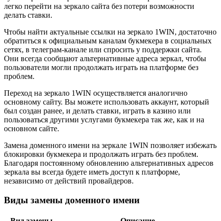
легко перейти на зеркало сайта без потери возможности
делать ставки.
Чтобы найти актуальные ссылки на зеркало 1WIN, достаточно
обратиться к официальным каналам букмекера в социальных
сетях, в телеграм-канале или спросить у поддержки сайта.
Они всегда сообщают альтернативные адреса зеркал, чтобы
пользователи могли продолжать играть на платформе без
проблем.
Переход на зеркало 1WIN осуществляется аналогично
основному сайту. Вы можете использовать аккаунт, который
был создан ранее, и делать ставки, играть в казино или
пользоваться другими услугами букмекера так же, как и на
основном сайте.
Замена доменного имени на зеркале 1WIN позволяет избежать
блокировки букмекера и продолжать играть без проблем.
Благодаря постоянному обновлению альтернативных адресов
зеркала вы всегда будете иметь доступ к платформе,
независимо от действий провайдеров.
Виды замены доменного имени
Вид замены
Описание