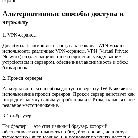
страны.
Альтернативные способы доступа к
зеркалу
1. VPN-сервисы
Для обхода блокировок и доступа к зеркалу 1WIN можно
использовать различные VPN-сервисы. VPN (Virtual Private
Network) создает защищенное соединение между вашим
устройством и сервером, обеспечивая анонимность и обход
блокировок.
2. Прокси-серверы
Альтернативным способом доступа к зеркалу 1WIN является
использование прокси-серверов. Прокси-сервер действует как
посредник между вашим устройством и сайтом, скрывая ваше
реальное местоположение.
3. Tor-браузер
Tor-браузер — это специальный браузер, который
обеспечивает анонимность и обход блокировок, используя
технологию Onion Routing. Он позволяет получить доступ к