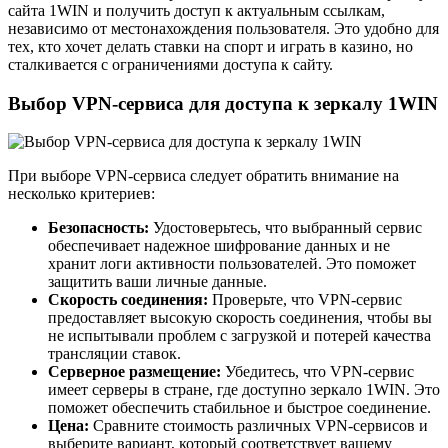
сайта 1WIN и получить доступ к актуальным ссылкам,
независимо от местонахождения пользователя. Это удобно для
тех, кто хочет делать ставки на спорт и играть в казино, но
сталкивается с ограничениями доступа к сайту.
Выбор VPN-сервиса для доступа к зеркалу 1WIN
При выборе VPN-сервиса следует обратить внимание на
несколько критериев:
Безопасность:
Удостоверьтесь, что выбранный сервис
обеспечивает надежное шифрование данных и не
хранит логи активности пользователей. Это поможет
защитить ваши личные данные.
Скорость соединения:
Проверьте, что VPN-сервис
предоставляет высокую скорость соединения, чтобы вы
не испытывали проблем с загрузкой и потерей качества
трансляции ставок.
Серверное размещение:
Убедитесь, что VPN-сервис
имеет серверы в стране, где доступно зеркало 1WIN. Это
поможет обеспечить стабильное и быстрое соединение.
Цена:
Сравните стоимость различных VPN-сервисов и
выберите вариант, который соответствует вашему