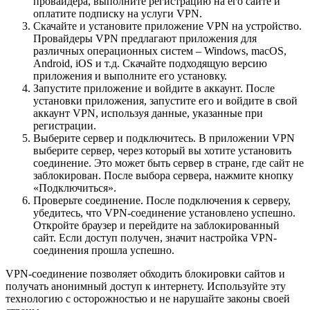
провайдера, выполните регистрацию на его сайте и
оплатите подписку на услуги VPN.
Скачайте и установите приложение VPN на устройство.
Провайдеры VPN предлагают приложения для
различных операционных систем – Windows, macOS,
Android, iOS и т.д. Скачайте подходящую версию
приложения и выполните его установку.
Запустите приложение и войдите в аккаунт. После
установки приложения, запустите его и войдите в свой
аккаунт VPN, используя данные, указанные при
регистрации.
Выберите сервер и подключитесь. В приложении VPN
выберите сервер, через который вы хотите установить
соединение. Это может быть сервер в стране, где сайт не
заблокирован. После выбора сервера, нажмите кнопку
«Подключиться».
Проверьте соединение. После подключения к серверу,
убедитесь, что VPN-соединение установлено успешно.
Откройте браузер и перейдите на заблокированный
сайт. Если доступ получен, значит настройка VPN-
соединения прошла успешно.
VPN-соединение позволяет обходить блокировки сайтов и
получать анонимный доступ к интернету. Используйте эту
технологию с осторожностью и не нарушайте законы своей