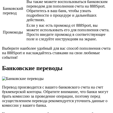
Вы также можете воспользоваться банковским
переводом для пополнения счета на 888Sport.
Банковский
Обратитесь в ваш банк, чтобы узнать
перевод
подробности о процедуре и дальнейших
действиях.
Если у вас есть промокод от 888Sport, вы
можете использовать его для пополнения счета.
Промокоды
Просто введите промокод в соответствующее
поле и следуйте инструкциям на экране.
Выберите наиболее удобный для вас способ пополнения счета
на 888Sport и наслаждайтесь ставками на свои любимые
события!
Банковские переводы
Перевод производится с вашего банковского счета на счет
букмекерской конторы. Обратите внимание, что банки могут
брать комиссию за проведение операции, поэтому перед
осуществлением перевода рекомендуется уточнить данные о
комиссии у вашего банка.