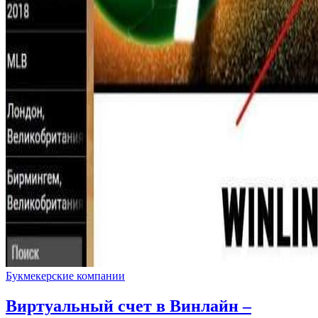
Букмекерские компании
Виртуальный счет в Винлайн –