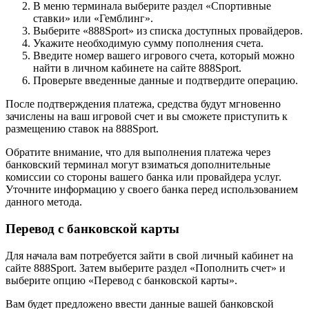
В меню терминала выберите раздел «Спортивные
ставки» или «Гемблинг».
Выберите «888Sport» из списка доступных провайдеров.
Укажите необходимую сумму пополнения счета.
Введите номер вашего игрового счета, который можно
найти в личном кабинете на сайте 888Sport.
Проверьте введенные данные и подтвердите операцию.
После подтверждения платежа, средства будут мгновенно
зачислены на ваш игровой счет и вы сможете приступить к
размещению ставок на 888Sport.
Обратите внимание, что для выполнения платежа через
банковский терминал могут взиматься дополнительные
комиссии со стороны вашего банка или провайдера услуг.
Уточните информацию у своего банка перед использованием
данного метода.
Перевод с банковской карты
Для начала вам потребуется зайти в свой личный кабинет на
сайте 888Sport. Затем выберите раздел «Пополнить счет» и
выберите опцию «Перевод с банковской карты».
Вам будет предложено ввести данные вашей банковской