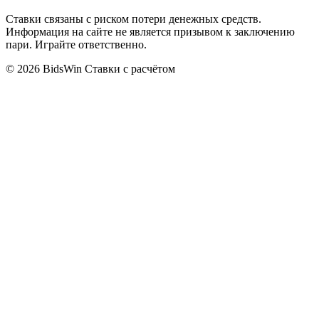
Ставки связаны с риском потери денежных средств.
Информация на сайте не является призывом к заключению
пари. Играйте ответственно.
© 2026 BidsWin
Ставки с расчётом