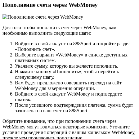
Пополнение счета через WebMoney
Для того чтобы пополнить счет через WebMoney, вам
необходимо выполнить следующие шаги:
Войдите в свой аккаунт на 888Sport и откройте раздел
«Пополнить счет».
Выберите вариант «WebMoney» в списке доступных
платежных систем.
Укажите сумму, которую вы желаете пополнить.
Нажмите кнопку «Пополнить», чтобы перейти к
следующему шагу.
Вам будет предложено совершить переход на сайт
WebMoney для завершения операции.
Войдите в свой аккаунт WebMoney и подтвердите
платеж.
После успешного подтверждения платежа, сумма будет
зачислена на ваш счет на 888Sport.
Обратите внимание, что при пополнении счета через
WebMoney могут взиматься некоторые комиссии. Уточните
условия проведения операций с вашим кошельком WebMoney,
прежде чем производить пополнение.