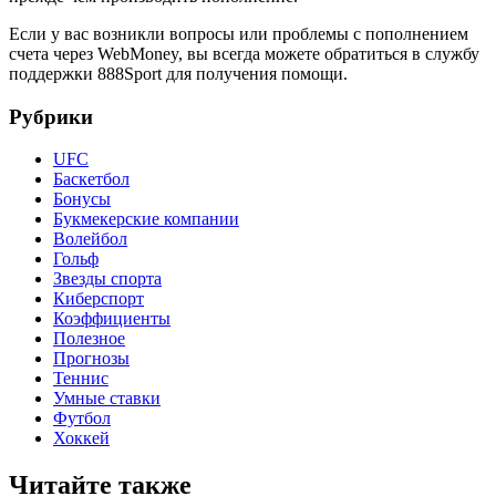
Если у вас возникли вопросы или проблемы с пополнением
счета через WebMoney, вы всегда можете обратиться в службу
поддержки 888Sport для получения помощи.
Рубрики
UFC
Баскетбол
Бонусы
Букмекерские компании
Волейбол
Гольф
Звезды спорта
Киберспорт
Коэффициенты
Полезное
Прогнозы
Теннис
Умные ставки
Футбол
Хоккей
Читайте также