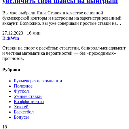
увеличить свои шансы на выигрыш
Вы уже выбрали Лига Ставок в качестве основной
букмекерской конторы и настроены на зарегистрированный
аккаунт. Возможно, вы уже совершали простые ставки на…
27.12.2023 · 16 мин
Bids
Win
Ставки на спорт с расчётом: стратегии, банкролл-менеджмент
и честная математика вероятностей — без «проходимых»
прогнозов.
Рубрики
Букмекерские компании
Полезное
Футбол
Умные ставки
Коэффициенты
Хоккей
Баскетбол
Бонусы
18+