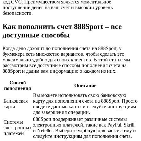
код CVC. Преимуществом является моментальное
поступление денег на ваш счет и высокий уровень
безопасности.
Как пополнить счет 888Sport – все
доступные способы
Когда дело доходит до пополнения счета на 888Sport, у
букмекера есть множество вариантов, чтобы сделать это
максимально удобно для своих клиентов. В этой статье мы
рассмотрим все доступные способы пополнения счета на
888Sport и дадим вам информацию о каждом из них.
Способ
Описание
пополнения
Вы можете использовать свою банковскую
Банковская
карту для пополнения счета на 888Sport. Просто
карта
введите данные карты и следуйте инструкциям
для завершения операции.
888Sport поддерживает различные системы
Системы
электронных платежей, такие как PayPal, Skrill
электронных
и Neteller. Выберите удобную для вас систему и
платежей
следуйте инструкциям для пополнения счета.