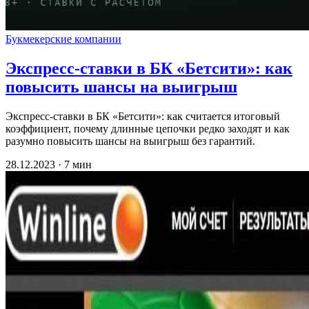
Букмекерские компании
Экспресс-ставки в БК «Бетсити»: как
повысить шансы на выигрыш
Экспресс-ставки в БК «Бетсити»: как считается итоговый
коэффициент, почему длинные цепочки редко заходят и как
разумно повысить шансы на выигрыш без гарантий.
28.12.2023 · 7 мин