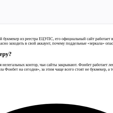
й букмекер из реестра ЕЦУПС, его официальный сайт работает в
сно заходить в свой аккаунт, почему поддельные «зеркала» опасн
еру?
я нелегальных контор, чьи сайты закрывают. Фонбет работает л
 Фонбет на сегодня», за этим чаще всего стоят не букмекер, а т