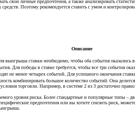
ать свои личные предпочтения, а также анализировать статисти
х средств. Поэтому рекомендуется ставить с умом и контролиров
Описание
Для выигрыша ставки необходимо, чтобы оба события оказались 
ытия. Для победы в ставке требуется, чтобы все три события ока
ходят не менее четырех событий. Для успешного окончания став
жность комбинировать большое количество событий. Она делится
ловия торговли. Например, в системе 2 из 3 достаточно правиль
аемого уровня риска. Более стандартные и популярные типы – дв
пецифические предпочтения или вы хотите снизить риск, можете
выигрыша.