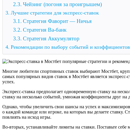
Чейзинг (погоня за проигрышем)
Лучшие стратегии для экспресс-ставок
Стратегия Фаворит — Ничья
Стратегия Ва-банк
Стратегия Аккумулятор
Рекомендации по выбору событий и коэффициентов
Многие любители спортивных ставок выбирают Мостбет, круп
самых популярных видов ставок в Мостбет является экспресс-с
успех.
Экспресс-ставка предполагает одновременную ставку на нескол
ставку на несколько событий, умножая коэффициенты друг на 
Однако, чтобы увеличить свои шансы на успех и максимизиров
о каждой команде или игроке, на которых вы делаете ставку. С
повлиять на исход игры.
Во-вторых, устанавливайте лимиты на ставки. Поставьте себе