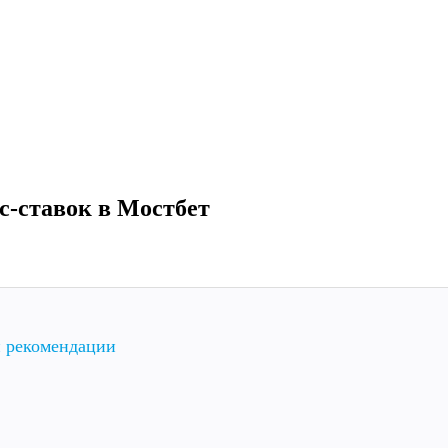
с-ставок в Мостбет
и рекомендации