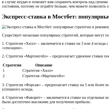
в случае неудач и поможет вам сохранить контроль над своими
состояния, поэтому не играйте больше, чем можете позволить с
Экспресс-ставка в Мостбет: популярны
Существует несколько популярных стратегий, которые могут по
1. Стратегия «Хилл» – заключается в ставке на 3 или 4 исход
«сенсацию».
2. Стратегия «Мартингейл» – предполагает удвоение ставки 
Стратегия
Описание
1
Стратегия «Хилл»
2
Стратегия «Мартингейл»
3. Стратегия «Форсаж» – предполагает ставку на 5 или более 
успешного исхода.
4. Стратегия «Фаворит» – заключается в ставке на отдельные
были достаточно высокими для получения прибыли.