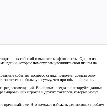
 спортивных событий и высокие коэффициенты. Одним из
комендации, которые помогут вам увеличить свои шансы на
дельные события, экспресс-ставка позволяет сделать одну
те значительно большую сумму, чем при обычной ставке.
ть ряд рекомендаций. Во-первых, всегда анализируйте данные
, травмированных игроков и других факторов, которые могут
и не превышайте ее. Это поможет избежать финансовых проблем