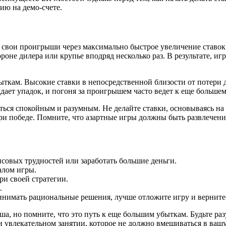
ию на демо-счете.
уть свои проигрыши через максимально быстрое увеличение ставо
ороне дилера или крупье вподряд несколько раз. В результате, иг
ыткам. Высокие ставки в непосредственной близости от потери 
дает упадок, и погоня за проигрышем часто ведет к еще большем
ться спокойным и разумным. Не делайте ставки, основываясь на
при победе. Помните, что азартные игры должны быть развлечени
нсовых трудностей или заработать большие деньги.
алом игры.
ри своей стратегии.
.
инимать рациональные решения, лучше отложите игру и вернитес
а, но помните, что это путь к еще большим убыткам. Будьте ра
м и увлекательном занятии, которое не должно вмешиваться в ва