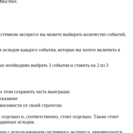
Мостбет.
истемном экспрессе вы можете выбирать количество событий,
х исходов каждого события, которые вы хотите включить в
ах необходимо выбрать 3 события и ставить на 2 из 3
ри этом сохранить часть выигрыша
сказание
висимости от своей стратегии
отдельно и, соответственно, стоит отдельно. Также стоит
аданных исходов.
вки с использованием системного экспресса, рекомендуется