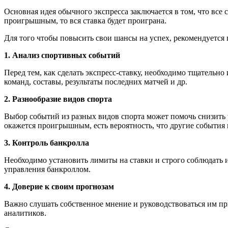
Основная идея обычного экспресса заключается в том, что все
проигрышным, то вся ставка будет проиграна.
Для того чтобы повысить свои шансы на успех, рекомендуется 
1. Анализ спортивных событий
Перед тем, как сделать экспресс-ставку, необходимо тщательн
команд, составы, результаты последних матчей и др.
2. Разнообразие видов спорта
Выбор событий из разных видов спорта может помочь снизить р
окажется проигрышным, есть вероятность, что другие события
3. Контроль банкролла
Необходимо установить лимиты на ставки и строго соблюдать и
управления банкроллом.
4. Доверие к своим прогнозам
Важно слушать собственное мнение и руководствоваться им пр
аналитиков.