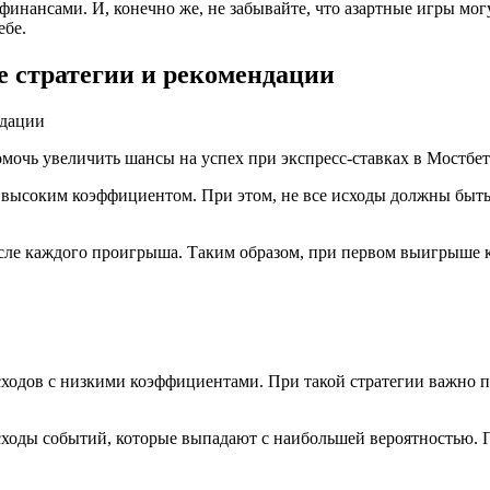
 финансами. И, конечно же, не забывайте, что азартные игры мо
ебе.
е стратегии и рекомендации
мочь увеличить шансы на успех при экспресс-ставках в Мостбет
а с высоким коэффициентом. При этом, не все исходы должны бы
после каждого проигрыша. Таким образом, при первом выигрыше
исходов с низкими коэффициентами. При такой стратегии важно 
 исходы событий, которые выпадают с наибольшей вероятностью.