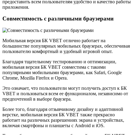
предоставить всем пользователям удобство и качество работы
приложения.
Совместимость с различными браузерами
Мобильная версия БК VBET отлично работает на
большинстве популярных мобильных браузерах, обеспечивая
пользователю комфортный и удобный игровой опыт.
Благодаря тщательному тестированию и оптимизации,
мобильная версия БК VBET совместима с такими
популярными мобильными браузерами, как Safari, Google
Chrome, Mozilla Firefox и Opera.
Это означает, что пользователи могут получить доступ к БК
VBET и пользоваться всем ее функционалом, независимо от
предпочтений в выборе браузера.
Более того, благодаря отзывчивому дизайну и адаптивной
верстке, мобильная версия БК VBET также прекрасно
работает на различных разрешениях экрана и устройствах,
включая смартфоны и планшеты с Android и iOS.