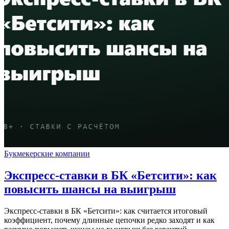
Букмекерские компании
Экспресс-ставки в БК «Бетсити»: как
повысить шансы на выигрыш
Экспресс-ставки в БК «Бетсити»: как считается итоговый
коэффициент, почему длинные цепочки редко заходят и как