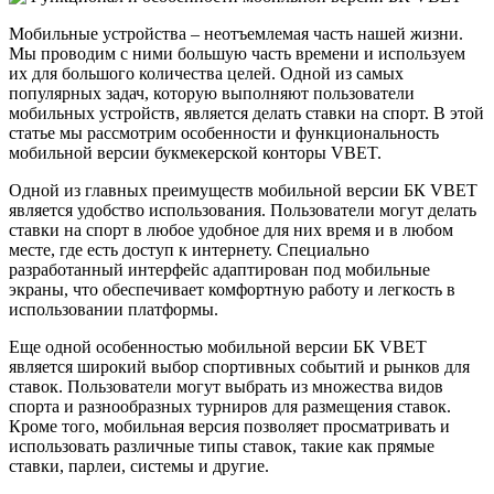
Мобильные устройства – неотъемлемая часть нашей жизни.
Мы проводим с ними большую часть времени и используем
их для большого количества целей. Одной из самых
популярных задач, которую выполняют пользователи
мобильных устройств, является делать ставки на спорт. В этой
статье мы рассмотрим особенности и функциональность
мобильной версии букмекерской конторы VBET.
Одной из главных преимуществ мобильной версии БК VBET
является удобство использования. Пользователи могут делать
ставки на спорт в любое удобное для них время и в любом
месте, где есть доступ к интернету. Специально
разработанный интерфейс адаптирован под мобильные
экраны, что обеспечивает комфортную работу и легкость в
использовании платформы.
Еще одной особенностью мобильной версии БК VBET
является широкий выбор спортивных событий и рынков для
ставок. Пользователи могут выбрать из множества видов
спорта и разнообразных турниров для размещения ставок.
Кроме того, мобильная версия позволяет просматривать и
использовать различные типы ставок, такие как прямые
ставки, парлеи, системы и другие.