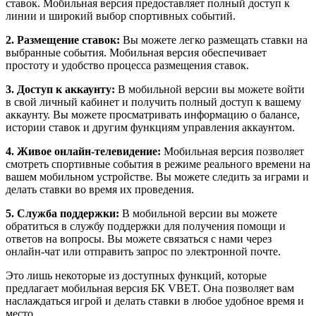
ставок. Мобильная версия предоставляет полный доступ к
линии и широкий выбор спортивных событий.
2. Размещение ставок:
Вы можете легко размещать ставки на
выбранные события. Мобильная версия обеспечивает
простоту и удобство процесса размещения ставок.
3. Доступ к аккаунту:
В мобильной версии вы можете войти
в свой личный кабинет и получить полный доступ к вашему
аккаунту. Вы можете просматривать информацию о балансе,
истории ставок и другим функциям управления аккаунтом.
4. Живое онлайн-телевидение:
Мобильная версия позволяет
смотреть спортивные события в режиме реального времени на
вашем мобильном устройстве. Вы можете следить за играми и
делать ставки во время их проведения.
5. Служба поддержки:
В мобильной версии вы можете
обратиться в службу поддержки для получения помощи и
ответов на вопросы. Вы можете связаться с нами через
онлайн-чат или отправить запрос по электронной почте.
Это лишь некоторые из доступных функций, которые
предлагает мобильная версия БК VBET. Она позволяет вам
наслаждаться игрой и делать ставки в любое удобное время и
место.