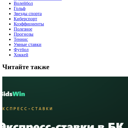
Волейбол
Гольф
Звезды спорта
Киберспорт
Коэффициенты
Полезное
Прогнозы
Теннис
Умные ставки
Футбол
Хоккей
Читайте также