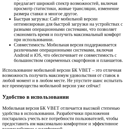
предлагает широкий спектр возможностей, включая
просмотр статистики, живые трансляции, изменение
размера ставки и многое другое.
Быстрая загрузка: Сайт мобильной версии
оптимизирован для быстрой загрузки на устройствах с
разными операционными системами, что позволяет
сэкономить время и получить максимальный комфорт
при использовании.
Совместимость: Мобильная версия поддерживается
различными операционными системами, включая
Android и iOS, что обеспечивает ее совместимость с
большинством современных смартфонов и планшетов.
Использование мобильной версии БК VBET – это отличная
возможность получить максимум удовольствия от ставок в
любой момент и в любом месте. Не упустите шанс испытать
все преимущества мобильной версии уже сейчас!
Удобство в использовании
Мобильная версия БК VBET отличается высокой степенью
удобства в использовании. Разработчики приложения
постарались учесть все потребности пользователей, чтобы
предоставить им максимально комфортное и эффективное
взаимодействие с платформой.