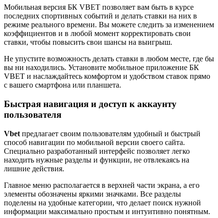
Мобильная версия БК VBET позволяет вам быть в курсе
последних спортивных событий и делать ставки на них в
режиме реального времени. Вы можете следить за изменением
коэффициентов и в любой момент корректировать свои
ставки, чтобы повысить свои шансы на выигрыш.
Не упустите возможность делать ставки в любом месте, где бы
вы ни находились. Установите мобильное приложение БК
VBET и наслаждайтесь комфортом и удобством ставок прямо
с вашего смартфона или планшета.
Быстрая навигация и доступ к аккаунту
пользователя
Vbet
предлагает своим пользователям удобный и быстрый
способ навигации по мобильной версии своего сайта.
Специально разработанный интерфейс позволяет легко
находить нужные разделы и функции, не отвлекаясь на
лишние действия.
Главное меню располагается в верхней части экрана, а его
элементы обозначены яркими значками. Все разделы
поделены на удобные категории, что делает поиск нужной
информации максимально простым и интуитивно понятным.