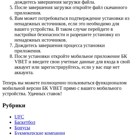
дождитесь завершения загрузки файла.
После завершения загрузки откройте файл скачанного
приложения.
Вам может потребоваться подтверждение установки из
ненадежных источников, если это необходимо для
вашего устройства. В таком случае перейдите в
настройки безопасности и разрешите установку из
ненадежных источников.
Дождитесь завершения процесса установки
приложения.
После установки откройте мобильное приложение БК
VBET и введите свои учетные данные для входа в свой
аккаунт или зарегистрируйтесь, если у вас еще нет
аккаунта.
Теперь вы можете полноценно пользоваться функционалом
мобильной версии БК VBET прямо с вашего мобильного
устройства. Удачных ставок!
Рубрики
UFC
Баскетбол
Бонусы
Букмекерские компании