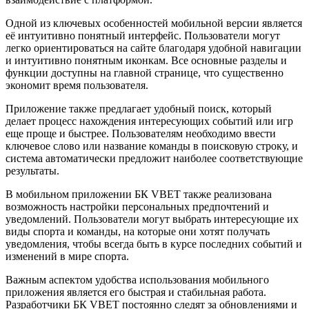
Одной из ключевых особенностей мобильной версии является
её интуитивно понятный интерфейс. Пользователи могут
легко ориентироваться на сайте благодаря удобной навигации
и интуитивно понятным иконкам. Все основные разделы и
функции доступны на главной странице, что существенно
экономит время пользователя.
Приложение также предлагает удобный поиск, который
делает процесс нахождения интересующих событий или игр
еще проще и быстрее. Пользователям необходимо ввести
ключевое слово или название команды в поисковую строку, и
система автоматически предложит наиболее соответствующие
результаты.
В мобильном приложении БК VBET также реализована
возможность настройки персональных предпочтений и
уведомлений. Пользователи могут выбрать интересующие их
виды спорта и команды, на которые они хотят получать
уведомления, чтобы всегда быть в курсе последних событий и
изменений в мире спорта.
Важным аспектом удобства использования мобильного
приложения является его быстрая и стабильная работа.
Разработчики БК VBET постоянно следят за обновлениями и