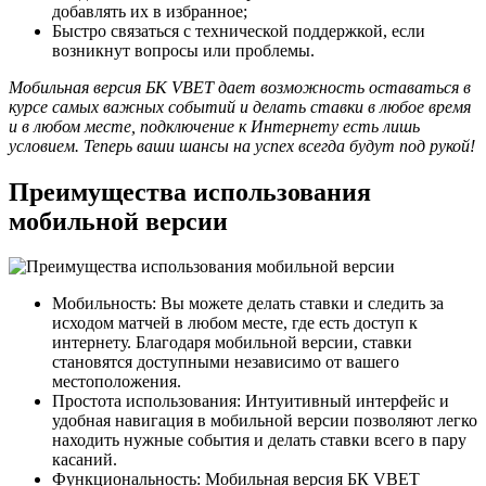
добавлять их в избранное;
Быстро связаться с технической поддержкой, если
возникнут вопросы или проблемы.
Мобильная версия БК VBET дает возможность оставаться в
курсе самых важных событий и делать ставки в любое время
и в любом месте, подключение к Интернету есть лишь
условием. Теперь ваши шансы на успех всегда будут под рукой!
Преимущества использования
мобильной версии
Мобильность: Вы можете делать ставки и следить за
исходом матчей в любом месте, где есть доступ к
интернету. Благодаря мобильной версии, ставки
становятся доступными независимо от вашего
местоположения.
Простота использования: Интуитивный интерфейс и
удобная навигация в мобильной версии позволяют легко
находить нужные события и делать ставки всего в пару
касаний.
Функциональность: Мобильная версия БК VBET