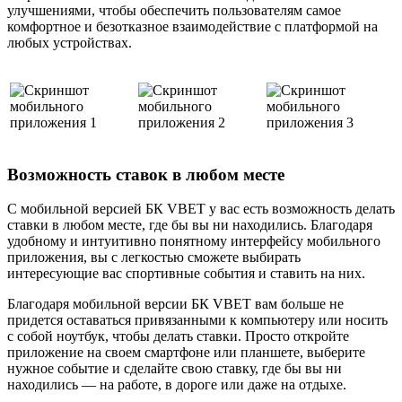
улучшениями, чтобы обеспечить пользователям самое
комфортное и безотказное взаимодействие с платформой на
любых устройствах.
Возможность ставок в любом месте
С мобильной версией БК VBET у вас есть возможность делать
ставки в любом месте, где бы вы ни находились. Благодаря
удобному и интуитивно понятному интерфейсу мобильного
приложения, вы с легкостью сможете выбирать
интересующие вас спортивные события и ставить на них.
Благодаря мобильной версии БК VBET вам больше не
придется оставаться привязанными к компьютеру или носить
с собой ноутбук, чтобы делать ставки. Просто откройте
приложение на своем смартфоне или планшете, выберите
нужное событие и сделайте свою ставку, где бы вы ни
находились — на работе, в дороге или даже на отдыхе.