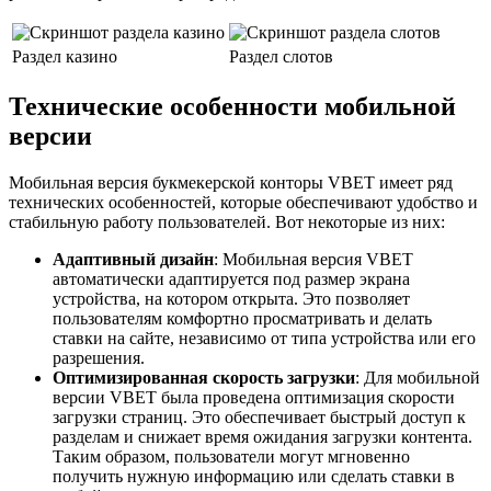
Раздел казино
Раздел слотов
Технические особенности мобильной
версии
Мобильная версия букмекерской конторы VBET имеет ряд
технических особенностей, которые обеспечивают удобство и
стабильную работу пользователей. Вот некоторые из них:
Адаптивный дизайн
: Мобильная версия VBET
автоматически адаптируется под размер экрана
устройства, на котором открыта. Это позволяет
пользователям комфортно просматривать и делать
ставки на сайте, независимо от типа устройства или его
разрешения.
Оптимизированная скорость загрузки
: Для мобильной
версии VBET была проведена оптимизация скорости
загрузки страниц. Это обеспечивает быстрый доступ к
разделам и снижает время ожидания загрузки контента.
Таким образом, пользователи могут мгновенно
получить нужную информацию или сделать ставки в