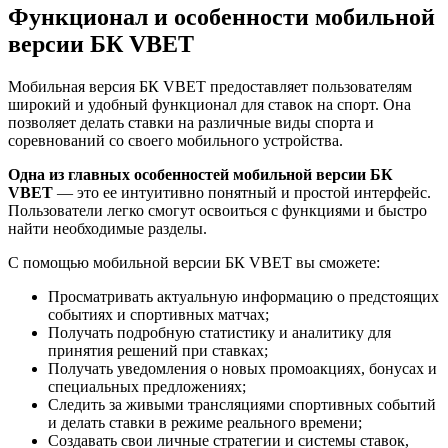
Функционал и особенности мобильной
версии БК VBET
Мобильная версия БК VBET предоставляет пользователям
широкий и удобный функционал для ставок на спорт. Она
позволяет делать ставки на различные виды спорта и
соревнований со своего мобильного устройства.
Одна из главных особенностей мобильной версии БК
VBET
— это ее интуитивно понятный и простой интерфейс.
Пользователи легко смогут освоиться с функциями и быстро
найти необходимые разделы.
С помощью мобильной версии БК VBET вы сможете:
Просматривать актуальную информацию о предстоящих
событиях и спортивных матчах;
Получать подробную статистику и аналитику для
принятия решений при ставках;
Получать уведомления о новых промоакциях, бонусах и
специальных предложениях;
Следить за живыми трансляциями спортивных событий
и делать ставки в режиме реального времени;
Создавать свои личные стратегии и системы ставок,