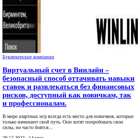
Букмекерские компании
Виртуальный счет в Винлайн –
безопасный способ оттачивать навыки
ставок и развлекаться без финансовых
рисков, доступный как новичкам, так
и профессионалам.
В мире азартных игр всегда есть место для новичков, которые
только начинают свой путь. Они хотят попробовать свои
силы, но часто боятся…
28.12.2023 · 14 мин