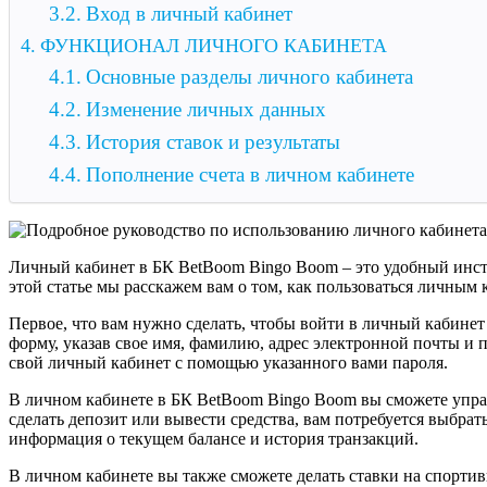
Вход в личный кабинет
ФУНКЦИОНАЛ ЛИЧНОГО КАБИНЕТА
Основные разделы личного кабинета
Изменение личных данных
История ставок и результаты
Пополнение счета в личном кабинете
Личный кабинет в БК BetBoom Bingo Boom – это удобный инстр
этой статье мы расскажем вам о том, как пользоваться личным 
Первое, что вам нужно сделать, чтобы войти в личный кабинет
форму, указав свое имя, фамилию, адрес электронной почты и 
свой личный кабинет с помощью указанного вами пароля.
В личном кабинете в БК BetBoom Bingo Boom вы сможете управ
сделать депозит или вывести средства, вам потребуется выбра
информация о текущем балансе и история транзакций.
В личном кабинете вы также сможете делать ставки на спортив