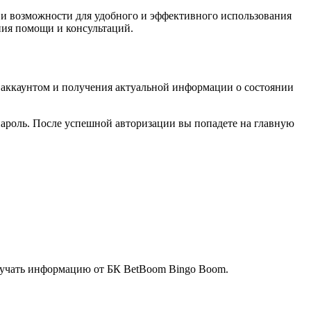
 и возможности для удобного и эффективного использования
ния помощи и консультаций.
 аккаунтом и получения актуальной информации о состоянии
пароль. После успешной авторизации вы попадете на главную
лучать информацию от БК BetBoom Bingo Boom.