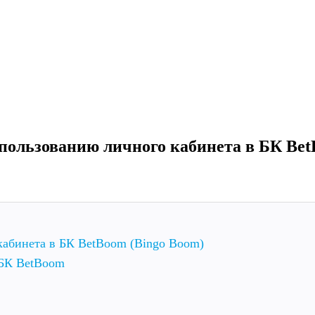
ользованию личного кабинета в БК BetB
кабинета в БК BetBoom (Bingo Boom)
 БК BetBoom