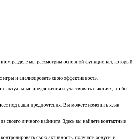
нном разделе мы рассмотрим основной функционал, который
сс игры и анализировать свою эффективность.
ть актуальные предложения и участвовать в акциях, чтобы
цесс под ваши предпочтения. Вы можете изменить язык
из своего личного кабинета. Здесь вы найдете контактные
контролировать свою активность, получать бонусы и