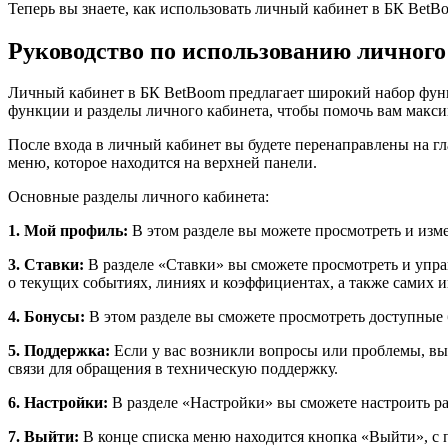
Теперь вы знаете, как использовать личный кабинет в БК BetB
Руководство по использованию личного
Личный кабинет в БК BetBoom предлагает широкий набор функ
функции и разделы личного кабинета, чтобы помочь вам макси
После входа в личный кабинет вы будете перенаправлены на г
меню, которое находится на верхней панели.
Основные разделы личного кабинета:
1. Мой профиль:
В этом разделе вы можете просмотреть и из
3. Ставки:
В разделе «Ставки» вы сможете просмотреть и упра
о текущих событиях, линиях и коэффициентах, а также самих иг
4. Бонусы:
В этом разделе вы сможете просмотреть доступные 
5. Поддержка:
Если у вас возникли вопросы или проблемы, вы
связи для обращения в техническую поддержку.
6. Настройки:
В разделе «Настройки» вы сможете настроить ра
7. Выйти:
В конце списка меню находится кнопка «Выйти», с 