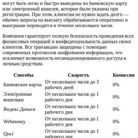
могут быть легко и быстро выведены на банковскую карту
или электронный кошелек, которые были указаны при
регистрации. При этом, клиентам не нужно ждать долго —
обычно запросы на выплату обрабатываются оперативно и
выигрыши переводятся в течение нескольких часов.
Компания гарантирует полную безопасность проведения всех
финансовых операций и конфиденциальность данных своих
клиентов. Все транзакции защищены с помощью
современных протоколов шифрования информации, что
исключает возможность несанкционированного доступа к
личным средствам.
Способы
Скорость
Комиссия
От нескольких часов до 3
Банковские карты
0%
рабочих дней
Электронные
От нескольких часов до 1
0%
кошельки
рабочего дня
От нескольких часов до 1
Яндекс.Деньги
0%
рабочего дня
От нескольких часов до 1
Webmoney
0%
рабочего дня
От нескольких часов до 1
Qiwi
0%
рабочего дня