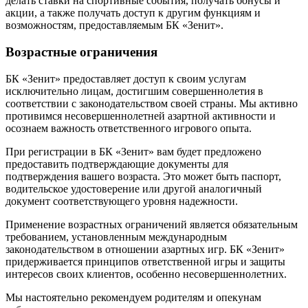
делать ставки на спортивные события, получать бонусы и
акции, а также получать доступ к другим функциям и
возможностям, предоставляемым БК «Зенит».
Возрастные ограничения
БК «Зенит» предоставляет доступ к своим услугам
исключительно лицам, достигшим совершеннолетия в
соответствии с законодательством своей страны. Мы активно
противимся несовершеннолетней азартной активности и
осознаем важность ответственного игрового опыта.
При регистрации в БК «Зенит» вам будет предложено
предоставить подтверждающие документы для
подтверждения вашего возраста. Это может быть паспорт,
водительское удостоверение или другой аналогичный
документ соответствующего уровня надежности.
Применение возрастных ограничений является обязательным
требованием, установленным международным
законодательством в отношении азартных игр. БК «Зенит»
придерживается принципов ответственной игры и защиты
интересов своих клиентов, особенно несовершеннолетних.
Мы настоятельно рекомендуем родителям и опекунам