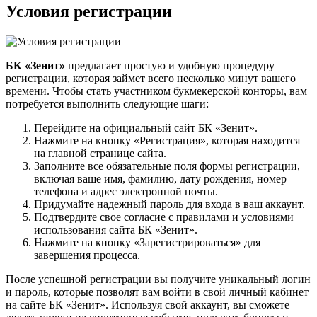
Условия регистрации
БК «Зенит»
предлагает простую и удобную процедуру
регистрации, которая займет всего несколько минут вашего
времени. Чтобы стать участником букмекерской конторы, вам
потребуется выполнить следующие шаги:
Перейдите на официальный сайт БК «Зенит».
Нажмите на кнопку «Регистрация», которая находится
на главной странице сайта.
Заполните все обязательные поля формы регистрации,
включая ваше имя, фамилию, дату рождения, номер
телефона и адрес электронной почты.
Придумайте надежный пароль для входа в ваш аккаунт.
Подтвердите свое согласие с правилами и условиями
использования сайта БК «Зенит».
Нажмите на кнопку «Зарегистрироваться» для
завершения процесса.
После успешной регистрации вы получите уникальный логин
и пароль, которые позволят вам войти в свой личный кабинет
на сайте БК «Зенит». Используя свой аккаунт, вы сможете