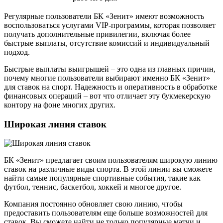
Регулярные пользователи БК «Зенит» имеют возможность
воспользоваться услугами VIP-программы, которая позволяет
получать дополнительные привилегии, включая более
быстрые выплаты, отсутствие комиссий и индивидуальный
подход.
Быстрые выплаты выигрышей – это одна из главных причин,
почему многие пользователи выбирают именно БК «Зенит»
для ставок на спорт. Надежность и оперативность в обработке
финансовых операций – вот что отличает эту букмекерскую
контору на фоне многих других.
Широкая линия ставок
БК «Зенит» предлагает своим пользователям широкую линию
ставок на различные виды спорта. В этой линии вы сможете
найти самые популярные спортивные события, такие как
футбол, теннис, баскетбол, хоккей и многое другое.
Компания постоянно обновляет свою линию, чтобы
предоставить пользователям еще больше возможностей для
ставок. Вы сможете найти не только популярные матчи и