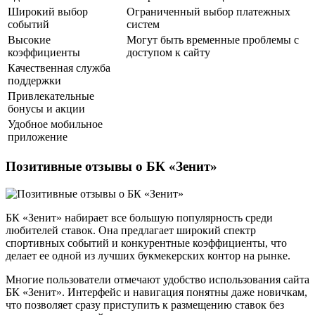
Широкий выбор
Ограниченный выбор платежных
событий
систем
Высокие
Могут быть временные проблемы с
коэффициенты
доступом к сайту
Качественная служба
поддержки
Привлекательные
бонусы и акции
Удобное мобильное
приложение
Позитивные отзывы о БК «Зенит»
БК «Зенит» набирает все большую популярность среди
любителей ставок. Она предлагает широкий спектр
спортивных событий и конкурентные коэффициенты, что
делает ее одной из лучших букмекерских контор на рынке.
Многие пользователи отмечают удобство использования сайта
БК «Зенит». Интерфейс и навигация понятны даже новичкам,
что позволяет сразу приступить к размещению ставок без