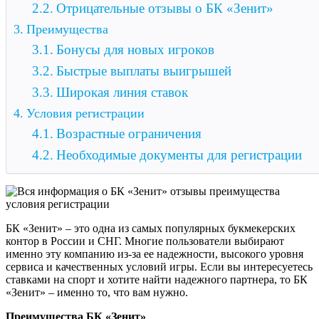
Отрицательные отзывы о БК «Зенит»
Преимущества
Бонусы для новых игроков
Быстрые выплаты выигрышей
Широкая линия ставок
Условия регистрации
Возрастные ограничения
Необходимые документы для регистрации
БК «Зенит» – это одна из самых популярных букмекерских
контор в России и СНГ. Многие пользователи выбирают
именно эту компанию из-за ее надежности, высокого уровня
сервиса и качественных условий игры. Если вы интересуетесь
ставками на спорт и хотите найти надежного партнера, то БК
«Зенит» – именно то, что вам нужно.
Преимущества БК «Зенит»