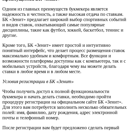
Одним из главных преимуществ букмекера является
надежность и честность, а также высокая отдача по ставкам.
БК «Зенит» предлагает широкий выбор спортивных событий
и видов ставок, охватывающий самые популярные
дисциплины, такие как футбол, хоккей, баскетбол, теннис и
другие.
Кроме того, БК «Зенит» имеет простой и интуитивно
понятный интерфейс, что делает процесс размещения ставок
максимально удобным и комфортным. Все функции и
возможности платформы доступны как с компьютера, так и с
мобильных устройств, благодаря чему вы можете делать
ставки в любое время и в любом месте.
Условия регистрации в БК «Зенит»
Чтобы получить доступ к полной функциональности
букмекера и начать делать ставки, необходимо пройти
процедуру регистрации на официальном сайте БК «Зенит».
Для этого вам потребуется заполнить несколько обязательных
полей: имя, фамилию, дату рождения, адрес электронной
почты и телефонный номер.
После регистрации вам будет предложено сделать первый