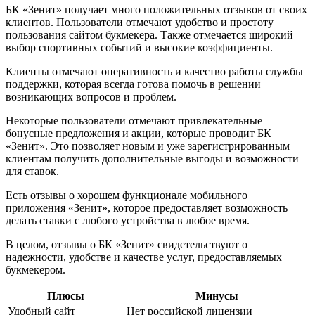
БК «Зенит» получает много положительных отзывов от своих
клиентов. Пользователи отмечают удобство и простоту
пользования сайтом букмекера. Также отмечается широкий
выбор спортивных событий и высокие коэффициенты.
Клиенты отмечают оперативность и качество работы службы
поддержки, которая всегда готова помочь в решении
возникающих вопросов и проблем.
Некоторые пользователи отмечают привлекательные
бонусные предложения и акции, которые проводит БК
«Зенит». Это позволяет новым и уже зарегистрированным
клиентам получить дополнительные выгоды и возможности
для ставок.
Есть отзывы о хорошем функционале мобильного
приложения «Зенит», которое предоставляет возможность
делать ставки с любого устройства в любое время.
В целом, отзывы о БК «Зенит» свидетельствуют о
надежности, удобстве и качестве услуг, предоставляемых
букмекером.
Плюсы
Минусы
Удобный сайт
Нет российской лицензии