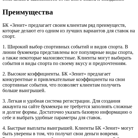
Преимущества
БК «Зенит» предлагает своим клиентам ряд преимуществ,
которые делают его одним из лучших вариантов для ставок на
спорт.
1. Широкий выбор спортивных событий и видов спорта. В
линии букмекера представлены все популярные виды спорта,
а также некоторые малоизвестные. Клиенты могут выбирать
события и виды спорта по своему вкусу и предпочтениям.
2. Высокие коэффициенты. БК «Зенит» предлагает
конкурентные и привлекательные коэффициенты на свои
спортивные события, что позволяет клиентам получить
больше выигрышей.
3. Легкая и удобная система регистрации. Для создания
аккаунта на сайте букмекера не требуется заполнять сложные
и долгие формы. Достаточно указать базовую информацию о
себе и выбрать удобные параметры для ставок.
4. Быстрые выплаты выигрышей. Клиенты БК «Зенит» могут
быть уверены в том, что получат свои деньги вовремя.