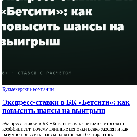
Букмекерские компании
Экспресс-ставки в БК «Бетсити»: как
повысить шансы на выигрыш
Экспресс-ставки в БК «Бетсити»: как считается итоговый
коэффициент, почему длинные цепочки редко заходят и как
разумно повысить шансы на выигрыш без гарантий.