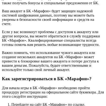
также получать бонусы и специальные предложения от БК.
Ваш аккаунт в БК «Марафон» будет защищен надежной
системой шифрования данных, поэтому вы можете быть
уверены в безопасности своей информации и средств на
счете.
Если у вас возникнут проблемы с доступом к аккаунту или
другие вопросы, вы можете обратиться в службу поддержки
БК «Марафон». Квалифицированные специалисты всегда
готовы помочь вам решить любые возникающие трудности.
Важно помнить, что использование чужого аккаунта или
создание нескольких аккаунтов на БК «Марафон» может
привести к блокировке вашего аккаунта и потере доступа к
вашим деньгам. Пожалуйста, будьте ответственными и
используйте только свой личный аккаунт.
Как зарегистрироваться в БК «Марафон»?
Для начала игры в БК «Марафон» необходимо пройти
процедуру регистрации на официальном сайте букмекера. Для
этого следуйте инструкции:
Перейдите на сайт БК «Марафон» по ссылке.