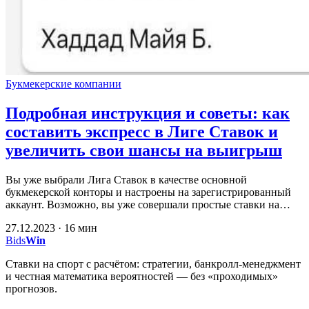
Букмекерские компании
Подробная инструкция и советы: как
составить экспресс в Лиге Ставок и
увеличить свои шансы на выигрыш
Вы уже выбрали Лига Ставок в качестве основной
букмекерской конторы и настроены на зарегистрированный
аккаунт. Возможно, вы уже совершали простые ставки на…
27.12.2023 · 16 мин
Bids
Win
Ставки на спорт с расчётом: стратегии, банкролл-менеджмент
и честная математика вероятностей — без «проходимых»
прогнозов.