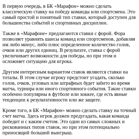
В первую очередь, в БК «Марафон» можно сделать
классическую ставку на победу команды или спортсмена. Это
самый простой и понятный тип ставки, который доступен для
большинства событий и спортивных дисциплин.
Также в «Марафоне» предлагаются ставки с форой. Фора
позволяет уравнять шансы команд или спортсменов, добавляя
им либо минус, либо плюс определенное количество голов,
очков или других единиц. В результате, ставка с форой
увеличивает возможности для победы, но при этом и
осложняет ситуацию для игрока.
Другим интересным вариантом ставок являются ставки на
тоталы. В этом случае игроку предстоит угадать, сколько
голов, очков, угловых или штрафных будет забито во время
матча, турнира или иного спортивного события. Такие ставки
особенно популярны в футболе или хоккее, где есть явные
тенденции к результативности или же защите.
Кроме того, в БК «Марафон» можно сделать ставку на точный
счет матча. Здесь игрок должен предугадать, какая команда
победит и с каким счетом. Это один из самых сложных и
рискованных типов ставок, но при этом потенциально
приносящий больший выигрыш.