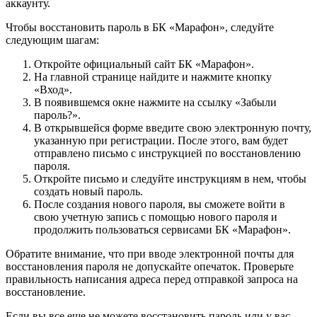
аккаунту.
Чтобы восстановить пароль в БК «Марафон», следуйте
следующим шагам:
Откройте официальный сайт БК «Марафон».
На главной странице найдите и нажмите кнопку
«Вход».
В появившемся окне нажмите на ссылку «Забыли
пароль?».
В открывшейся форме введите свою электронную почту,
указанную при регистрации. После этого, вам будет
отправлено письмо с инструкцией по восстановлению
пароля.
Откройте письмо и следуйте инструкциям в нем, чтобы
создать новый пароль.
После создания нового пароля, вы сможете войти в
свою учетную запись с помощью нового пароля и
продолжить пользоваться сервисами БК «Марафон».
Обратите внимание, что при вводе электронной почты для
восстановления пароля не допускайте опечаток. Проверьте
правильность написания адреса перед отправкой запроса на
восстановление.
Если вы все еще не можете восстановить пароль или у вас