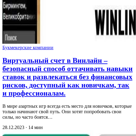
Букмекерские компании
Виртуальный счет в Винлайн –
безопасный способ оттачивать навыки
ставок и развлекаться без финансовых
рисков, доступный как новичкам, так
и профессионалам.
В мире азартных игр всегда есть место для новичков, которые
только начинают свой путь. Они хотят попробовать свои
силы, но часто боятся…
28.12.2023 · 14 мин