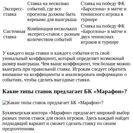
Ставка на несколько
Ставка на победу ФК
Экспресс-
событий, где все
«Барселона» в матче и
ставка
прогнозы должны быть
теннисного игрока в
верными для выигрыша
турнире
Ставка на победу ФК
Комбинация нескольких
Системная
«Барселона» в матче и
экспресс-ставок с разным
ставка
двух теннисных
количеством событий
игроков в турнире
У каждого вида ставки и каждого события есть свой
уникальный коэффициент, который определяет возможный
размер выигрыша. Чем выше коэффициент, тем больше можно
выиграть при правильной ставке. Игрокам следует обратить
внимание на коэффициенты и анализировать информацию о
событиях, чтобы сделать выгодные ставки.
Какие типы ставок предлагает БК «Марафон»?
Букмекерская контора «Марафон» предлагает широкий выбор
разных типов ставок для своих игроков. Здесь каждый найдет
подходящий вариант и сможет сделать ставку по своим
предпочтениям.