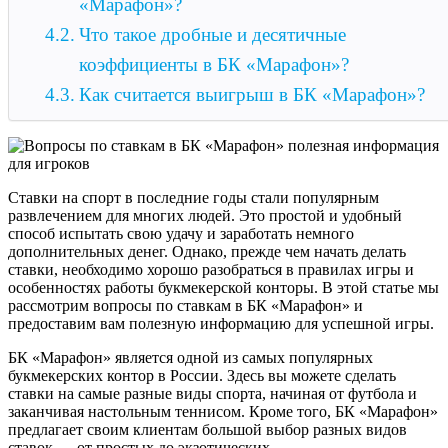
«Марафон»?
Что такое дробные и десятичные
коэффициенты в БК «Марафон»?
Как считается выигрыш в БК «Марафон»?
Ставки на спорт в последние годы стали популярным
развлечением для многих людей. Это простой и удобный
способ испытать свою удачу и заработать немного
дополнительных денег. Однако, прежде чем начать делать
ставки, необходимо хорошо разобраться в правилах игры и
особенностях работы букмекерской конторы. В этой статье мы
рассмотрим вопросы по ставкам в БК «Марафон» и
предоставим вам полезную информацию для успешной игры.
БК «Марафон» является одной из самых популярных
букмекерских контор в России. Здесь вы можете сделать
ставки на самые разные виды спорта, начиная от футбола и
заканчивая настольным теннисом. Кроме того, БК «Марафон»
предлагает своим клиентам большой выбор разных видов
ставок — от простых до экзотических.