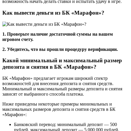
возможность начать делать ставки и испытать удачу в игре.
Как вывести деньги из БК «Марафон»?
1. Проверьте наличие достаточной суммы на вашем
игровом счету.
2. Убедитесь, что вы прошли процедуру верификации.
Какой минимальный и максимальный размер
депозита и снятия в БК «Марафон»?
БК «Марафон» предлагает игрокам широкий спектр
возможностей для внесения депозита и снятия средств.
Минимальный и максимальный размеры депозита и снятия
зависят от выбранного способа платежа.
Ниже приведены некоторые примеры минимальных и
максимальных размеров депозита и снятия средств в БК
«Марафон»:
Банковский перевод: минимальный депозит — 500
рублей, максимальный депозит — 5 000 000 рублей,