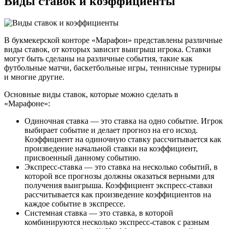
Виды ставок и коэффициенты
В букмекерской конторе «Марафон» представлены различные
виды ставок, от которых зависит выигрыш игрока. Ставки
могут быть сделаны на различные события, такие как
футбольные матчи, баскетбольные игры, теннисные турниры
и многие другие.
Основные виды ставок, которые можно сделать в
«Марафоне»:
Одиночная ставка — это ставка на одно событие. Игрок
выбирает событие и делает прогноз на его исход.
Коэффициент на одиночную ставку рассчитывается как
произведение начальной ставки на коэффициент,
присвоенный данному событию.
Экспресс-ставка — это ставка на несколько событий, в
которой все прогнозы должны оказаться верными для
получения выигрыша. Коэффициент экспресс-ставки
рассчитывается как произведение коэффициентов на
каждое событие в экспрессе.
Системная ставка — это ставка, в которой
комбинируются несколько экспресс-ставок с разным