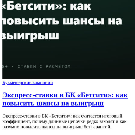
Букмекерские компании
Экспресс-ставки в БК «Бетсити»: как
повысить шансы на выигрыш
Экспресс-ставки в БК «Бетсити»: как считается итоговый
коэффициент, почему длинные цепочки редко заходят и как
разумно повысить шансы на выигрыш без гарантий.