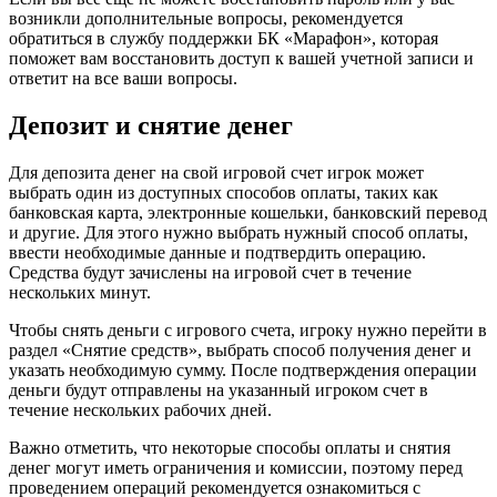
возникли дополнительные вопросы, рекомендуется
обратиться в службу поддержки БК «Марафон», которая
поможет вам восстановить доступ к вашей учетной записи и
ответит на все ваши вопросы.
Депозит и снятие денег
Для депозита денег на свой игровой счет игрок может
выбрать один из доступных способов оплаты, таких как
банковская карта, электронные кошельки, банковский перевод
и другие. Для этого нужно выбрать нужный способ оплаты,
ввести необходимые данные и подтвердить операцию.
Средства будут зачислены на игровой счет в течение
нескольких минут.
Чтобы снять деньги с игрового счета, игроку нужно перейти в
раздел «Снятие средств», выбрать способ получения денег и
указать необходимую сумму. После подтверждения операции
деньги будут отправлены на указанный игроком счет в
течение нескольких рабочих дней.
Важно отметить, что некоторые способы оплаты и снятия
денег могут иметь ограничения и комиссии, поэтому перед
проведением операций рекомендуется ознакомиться с