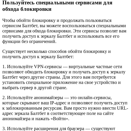
Пользуйтесь специальными сервисами для
обхода блокировки
Чтобы обойти блокировку и продолжать пользоваться
сервисом Балтбет, вы можете воспользоваться специальными
сервисами для обхода блокировки. Эти сервисы позволят вам
получить доступ к зеркалу Балтбет и использовать все его
функции без ограничений.
Существует несколько способов обойти блокировку и
получить доступ к зеркалу Балтбет:
1. Используйте VPN-сервисы — виртуальные частные сети
позволяют обходить блокировку и получать доступ к зеркалу
Балтбет через другие страны. Для этого вам потребуется
установить специальное приложение на свое устройство и
выбрать сервер в другой стране.
2. Используйте анонимайзеры — это онлайн-сервисы,
которые скрывают ваш IP-адрес и позволяют получить доступ
к заблокированным ресурсам. Вам просто нужно ввести URL-
адрес зеркала Балтбет в соответствующее поле на сайте
анонимайзера и нажать «Войти».
3. Используйте расширения для браузера — существуют