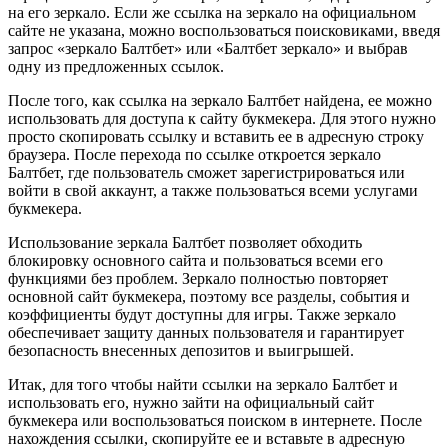
на его зеркало. Если же ссылка на зеркало на официальном
сайте не указана, можно воспользоваться поисковиками, введя
запрос «зеркало Балтбет» или «Балтбет зеркало» и выбрав
одну из предложенных ссылок.
После того, как ссылка на зеркало Балтбет найдена, ее можно
использовать для доступа к сайту букмекера. Для этого нужно
просто скопировать ссылку и вставить ее в адресную строку
браузера. После перехода по ссылке откроется зеркало
Балтбет, где пользователь сможет зарегистрироваться или
войти в свой аккаунт, а также пользоваться всеми услугами
букмекера.
Использование зеркала Балтбет позволяет обходить
блокировку основного сайта и пользоваться всеми его
функциями без проблем. Зеркало полностью повторяет
основной сайт букмекера, поэтому все разделы, события и
коэффициенты будут доступны для игры. Также зеркало
обеспечивает защиту данных пользователя и гарантирует
безопасность внесенных депозитов и выигрышей.
Итак, для того чтобы найти ссылки на зеркало Балтбет и
использовать его, нужно зайти на официальный сайт
букмекера или воспользоваться поиском в интернете. После
нахождения ссылки, скопируйте ее и вставьте в адресную