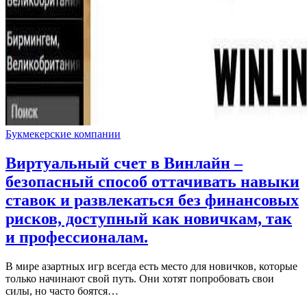
Букмекерские компании
Виртуальный счет в Винлайн –
безопасный способ оттачивать навыки
ставок и развлекаться без финансовых
рисков, доступный как новичкам, так
и профессионалам.
В мире азартных игр всегда есть место для новичков, которые
только начинают свой путь. Они хотят попробовать свои
силы, но часто боятся…