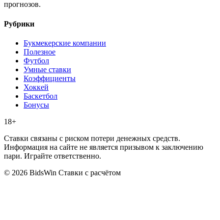
прогнозов.
Рубрики
Букмекерские компании
Полезное
Футбол
Умные ставки
Коэффициенты
Хоккей
Баскетбол
Бонусы
18+
Ставки связаны с риском потери денежных средств.
Информация на сайте не является призывом к заключению
пари. Играйте ответственно.
© 2026 BidsWin
Ставки с расчётом