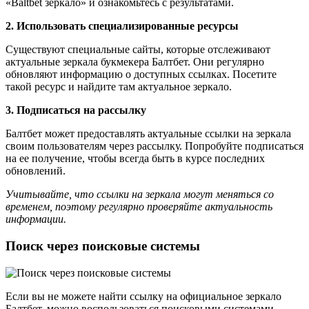
«Baltbet зеркало» и ознакомьтесь с результатами.
2. Использовать специализированные ресурсы
Существуют специальные сайты, которые отслеживают
актуальные зеркала букмекера Балтбет. Они регулярно
обновляют информацию о доступных ссылках. Посетите
такой ресурс и найдите там актуальное зеркало.
3. Подписаться на рассылку
Балтбет может предоставлять актуальные ссылки на зеркала
своим пользователям через рассылку. Попробуйте подписаться
на ее получение, чтобы всегда быть в курсе последних
обновлений.
Учитывайте, что ссылки на зеркала могут меняться со
временем, поэтому регулярно проверяйте актуальность
информации.
Поиск через поисковые системы
Если вы не можете найти ссылку на официальное зеркало
Балтбет, можно воспользоваться поисковыми системами.