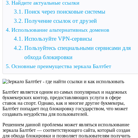
Найдите актуальные ссылки
Поиск через поисковые системы
Получение ссылок от друзей
Использование альтернативных доменов
Используйте VPN-сервисы
Пользуйтесь специальными сервисами для
обхода блокировки
Основные преимущества зеркала Балтбет
Балтбет является одним из самых популярных и надежных
букмекерских контор, предоставляющих услуги в сфере
ставок на спорт. Однако, как и многие другие букмекеры,
Балтбет попадает под блокировку государством, что может
создавать неудобства для пользователей.
Решением данной проблемы может являться использование
зеркала Балтбет — соответствующего сайта, который создан
для обхода блокировки и позволяет пользователям получить