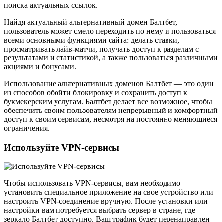
поиска актуальных ссылок.
Найдя актуальный альтернативный домен Балтбет,
пользователь может смело переходить по нему и пользоваться
всеми основными функциями сайта: делать ставки,
просматривать лайв-матчи, получать доступ к разделам с
результатами и статистикой, а также пользоваться различными
акциями и бонусами.
Использование альтернативных доменов Балтбет — это один
из способов обойти блокировку и сохранить доступ к
букмекерским услугам. Балтбет делает все возможное, чтобы
обеспечить своим пользователям непрерывный и комфортный
доступ к своим сервисам, несмотря на постоянно меняющиеся
ограничения.
Используйте VPN-сервисы
Чтобы использовать VPN-сервисы, вам необходимо
установить специальное приложение на свое устройство или
настроить VPN-соединение вручную. После установки или
настройки вам потребуется выбрать сервер в стране, где
зеркало Балтбет доступно. Ваш трафик будет перенаправлен