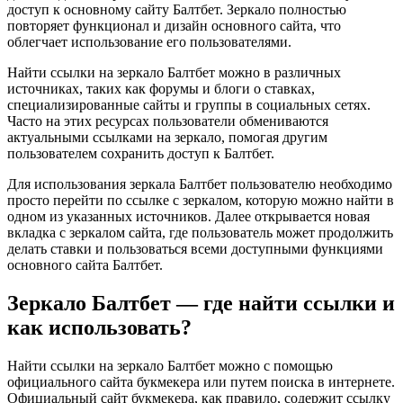
доступ к основному сайту Балтбет. Зеркало полностью
повторяет функционал и дизайн основного сайта, что
облегчает использование его пользователями.
Найти ссылки на зеркало Балтбет можно в различных
источниках, таких как форумы и блоги о ставках,
специализированные сайты и группы в социальных сетях.
Часто на этих ресурсах пользователи обмениваются
актуальными ссылками на зеркало, помогая другим
пользователем сохранить доступ к Балтбет.
Для использования зеркала Балтбет пользователю необходимо
просто перейти по ссылке с зеркалом, которую можно найти в
одном из указанных источников. Далее открывается новая
вкладка с зеркалом сайта, где пользователь может продолжить
делать ставки и пользоваться всеми доступными функциями
основного сайта Балтбет.
Зеркало Балтбет — где найти ссылки и
как использовать?
Найти ссылки на зеркало Балтбет можно с помощью
официального сайта букмекера или путем поиска в интернете.
Официальный сайт букмекера, как правило, содержит ссылку