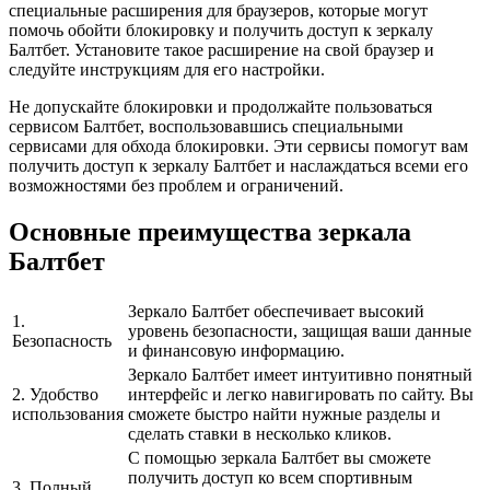
специальные расширения для браузеров, которые могут
помочь обойти блокировку и получить доступ к зеркалу
Балтбет. Установите такое расширение на свой браузер и
следуйте инструкциям для его настройки.
Не допускайте блокировки и продолжайте пользоваться
сервисом Балтбет, воспользовавшись специальными
сервисами для обхода блокировки. Эти сервисы помогут вам
получить доступ к зеркалу Балтбет и наслаждаться всеми его
возможностями без проблем и ограничений.
Основные преимущества зеркала
Балтбет
Зеркало Балтбет обеспечивает высокий
1.
уровень безопасности, защищая ваши данные
Безопасность
и финансовую информацию.
Зеркало Балтбет имеет интуитивно понятный
2. Удобство
интерфейс и легко навигировать по сайту. Вы
использования
сможете быстро найти нужные разделы и
сделать ставки в несколько кликов.
С помощью зеркала Балтбет вы сможете
получить доступ ко всем спортивным
3. Полный