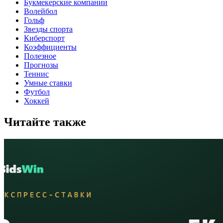
Букмекерские компании
Волейбол
Гольф
Звезды спорта
Киберспорт
Коэффициенты
Полезное
Прогнозы
Теннис
Умные ставки
Футбол
Хоккей
Читайте также