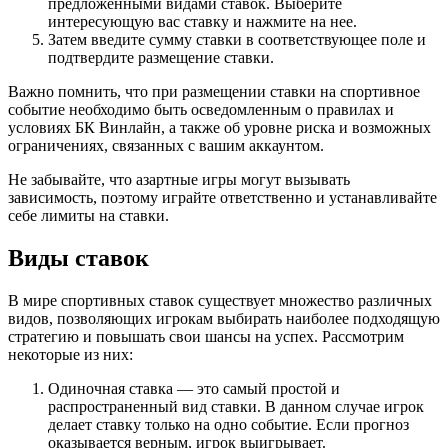
предложенными видами ставок. Выберите
интересующую вас ставку и нажмите на нее.
Затем введите сумму ставки в соответствующее поле и
подтвердите размещение ставки.
Важно помнить, что при размещении ставки на спортивное
событие необходимо быть осведомленным о правилах и
условиях БК Винлайн, а также об уровне риска и возможных
ограничениях, связанных с вашим аккаунтом.
Не забывайте, что азартные игры могут вызывать
зависимость, поэтому играйте ответственно и устанавливайте
себе лимиты на ставки.
Виды ставок
В мире спортивных ставок существует множество различных
видов, позволяющих игрокам выбирать наиболее подходящую
стратегию и повышать свои шансы на успех. Рассмотрим
некоторые из них:
Одиночная ставка — это самый простой и
распространенный вид ставки. В данном случае игрок
делает ставку только на одно событие. Если прогноз
оказывается верным, игрок выигрывает.