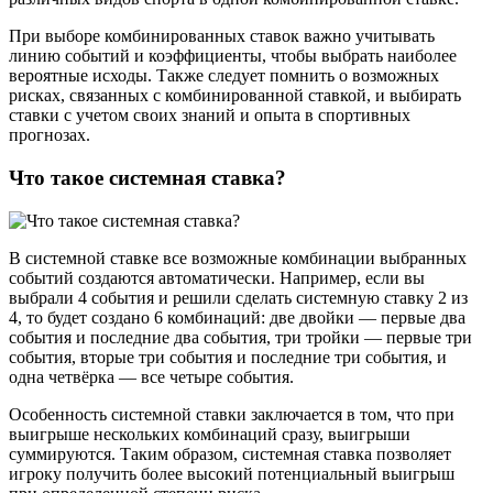
При выборе комбинированных ставок важно учитывать
линию событий и коэффициенты, чтобы выбрать наиболее
вероятные исходы. Также следует помнить о возможных
рисках, связанных с комбинированной ставкой, и выбирать
ставки с учетом своих знаний и опыта в спортивных
прогнозах.
Что такое системная ставка?
В системной ставке все возможные комбинации выбранных
событий создаются автоматически. Например, если вы
выбрали 4 события и решили сделать системную ставку 2 из
4, то будет создано 6 комбинаций: две двойки — первые два
события и последние два события, три тройки — первые три
события, вторые три события и последние три события, и
одна четвёрка — все четыре события.
Особенность системной ставки заключается в том, что при
выигрыше нескольких комбинаций сразу, выигрыши
суммируются. Таким образом, системная ставка позволяет
игроку получить более высокий потенциальный выигрыш