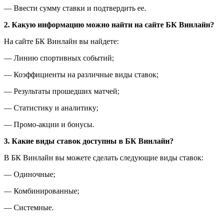
— Ввести сумму ставки и подтвердить ее.
2. Какую информацию можно найти на сайте БК Винлайн?
На сайте БК Винлайн вы найдете:
— Линию спортивных событий;
— Коэффициенты на различные виды ставок;
— Результаты прошедших матчей;
— Статистику и аналитику;
— Промо-акции и бонусы.
3. Какие виды ставок доступны в БК Винлайн?
В БК Винлайн вы можете сделать следующие виды ставок:
— Одиночные;
— Комбинированные;
— Системные.