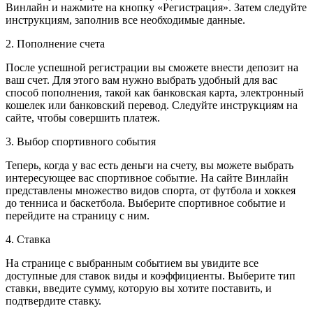
Винлайн и нажмите на кнопку «Регистрация». Затем следуйте
инструкциям, заполнив все необходимые данные.
2. Пополнение счета
После успешной регистрации вы сможете внести депозит на
ваш счет. Для этого вам нужно выбрать удобный для вас
способ пополнения, такой как банковская карта, электронный
кошелек или банковский перевод. Следуйте инструкциям на
сайте, чтобы совершить платеж.
3. Выбор спортивного события
Теперь, когда у вас есть деньги на счету, вы можете выбрать
интересующее вас спортивное событие. На сайте Винлайн
представлены множество видов спорта, от футбола и хоккея
до тенниса и баскетбола. Выберите спортивное событие и
перейдите на страницу с ним.
4. Ставка
На странице с выбранным событием вы увидите все
доступные для ставок виды и коэффициенты. Выберите тип
ставки, введите сумму, которую вы хотите поставить, и
подтвердите ставку.