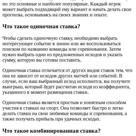
но это основные и наиболее популярные. Каждый игрок
может выбрать подходящий ему вариант и начать делать свои
прогнозы, основываясь на своих знаниях и опыте.
Что такое одиночная ставка?
Чтобы сделать одиночную ставку, необходимо выбрать
интересующее событие в линии или же воспользоваться
поиском по названию команды или соревнования. Затем
нужно выбрать один из предложенных исходов и указать
сумму, которую вы готовы поставить.
Одиночная ставка отличается от других видов ставок тем, что
она не зависит от исходов других матчей или событий. В
случае, если ваш выбранный исход исполнится, вы получите
выигрыш, который будет рассчитан исходя из коэффициента,
указанного в момент размещения ставки.
Одиночная ставка является простым и понятным способом
участия в ставках на спорт. Она позволяет быстро и легко
делать ставки на свои любимые команды и соревнования, а
также получать прибыль при удачных исходах.
Что такое комбинированная ставка?