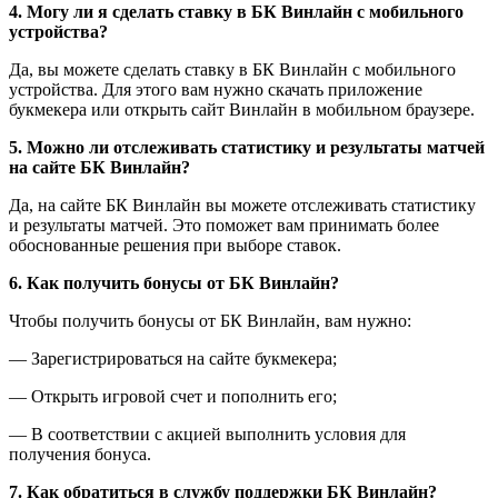
4. Могу ли я сделать ставку в БК Винлайн с мобильного
устройства?
Да, вы можете сделать ставку в БК Винлайн с мобильного
устройства. Для этого вам нужно скачать приложение
букмекера или открыть сайт Винлайн в мобильном браузере.
5. Можно ли отслеживать статистику и результаты матчей
на сайте БК Винлайн?
Да, на сайте БК Винлайн вы можете отслеживать статистику
и результаты матчей. Это поможет вам принимать более
обоснованные решения при выборе ставок.
6. Как получить бонусы от БК Винлайн?
Чтобы получить бонусы от БК Винлайн, вам нужно:
— Зарегистрироваться на сайте букмекера;
— Открыть игровой счет и пополнить его;
— В соответствии с акцией выполнить условия для
получения бонуса.
7. Как обратиться в службу поддержки БК Винлайн?