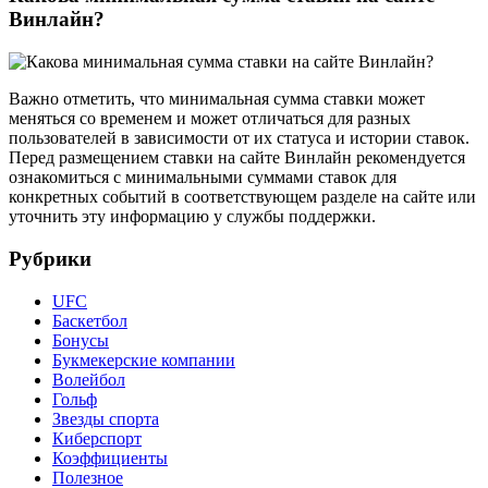
Винлайн?
Важно отметить, что минимальная сумма ставки может
меняться со временем и может отличаться для разных
пользователей в зависимости от их статуса и истории ставок.
Перед размещением ставки на сайте Винлайн рекомендуется
ознакомиться с минимальными суммами ставок для
конкретных событий в соответствующем разделе на сайте или
уточнить эту информацию у службы поддержки.
Рубрики
UFC
Баскетбол
Бонусы
Букмекерские компании
Волейбол
Гольф
Звезды спорта
Киберспорт
Коэффициенты
Полезное