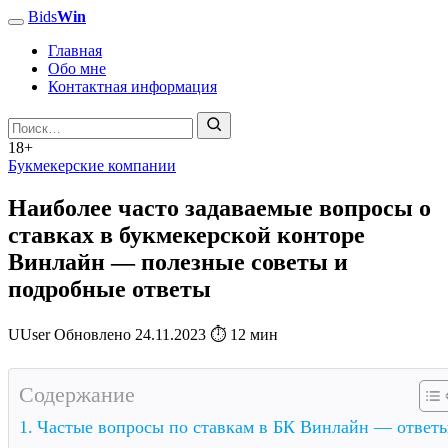
Bids
Win
Главная
Обо мне
Контактная информация
18+
Букмекерские компании
Наиболее часто задаваемые вопросы о
ставках в букмекерской конторе
Винлайн — полезные советы и
подробные ответы
U
User
Обновлено
24.11.2023
⏱ 12 мин
Содержание
Частые вопросы по ставкам в БК Винлайн — ответ