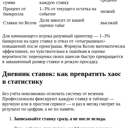
сумма
каждую ставку
Процент от
1–3% от текущего остатка на
низкий
банкролла
событие
Доля зависит от вашей
Ставки по Келли
высокий
оценки value
Для начинающего игрока разумный ориентир — 1–3%
банкролла на одну ставку и отказ от «отыгрышных»
повышений после проигрыша. Формула Келли математически
эффективнее, но чувствительна к ошибкам в оценке
вероятности: переоценка своих шансов быстро превращается
в завышенный размер ставки и резкую просадку.
Дневник ставок: как превратить хаос
в статистику
Без учёта невозможно отличить систему от везения.
Профессионалы фиксируют каждую ставку в таблице —
вручную или в простом сервисе — и раз в месяц смотрят на
результат по цифрам, а не по памяти.
Записывайте ставку сразу, а не после исхода.