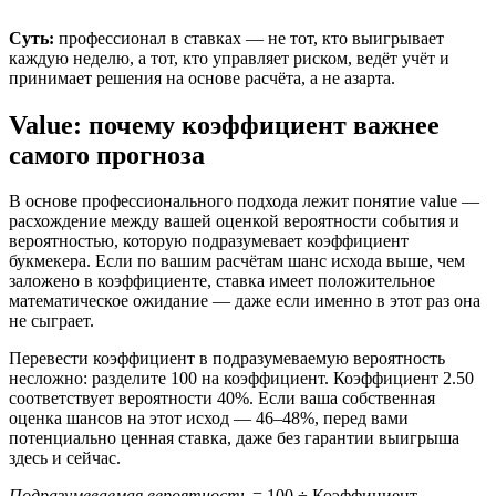
Суть:
профессионал в ставках — не тот, кто выигрывает
каждую неделю, а тот, кто управляет риском, ведёт учёт и
принимает решения на основе расчёта, а не азарта.
Value: почему коэффициент важнее
самого прогноза
В основе профессионального подхода лежит понятие value —
расхождение между вашей оценкой вероятности события и
вероятностью, которую подразумевает коэффициент
букмекера. Если по вашим расчётам шанс исхода выше, чем
заложено в коэффициенте, ставка имеет положительное
математическое ожидание — даже если именно в этот раз она
не сыграет.
Перевести коэффициент в подразумеваемую вероятность
несложно: разделите 100 на коэффициент. Коэффициент 2.50
соответствует вероятности 40%. Если ваша собственная
оценка шансов на этот исход — 46–48%, перед вами
потенциально ценная ставка, даже без гарантии выигрыша
здесь и сейчас.
Подразумеваемая вероятность
= 100 ÷ Коэффициент