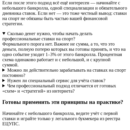
Если после этого подход всё ещё интересен — начинайте с
небольшого банкролла, одной специализации и обязательного
дневника ставок. Если нет — это тоже честный вывод: ставки
на спорт не обязаны быть частью вашей финансовой
стратегии.
Сколько денег нужно, чтобы начать делать
профессиональные ставки на спорт?
Формального порога нет. Важнее не сумма, а то, что это
деньги, полную потерю которых вы готовы принять, и что на
одно событие уходит 1–3% от этого банкролла. Процентная
схема одинаково работает и с небольшой, и с крупной
суммой.
Можно ли действительно зарабатывать на ставках на спорт
постоянно?
Нужен ли специальный сервис для учёта ставок?
Чем профессиональный подход отличается от готовых
«схем» и «стратегий» из интернета?
Готовы применить эти принципы на практике?
Начинайте с небольшого банкролла, ведите учёт с первой
ставки и играйте только у легального букмекера из реестра
ЕЦУПС.