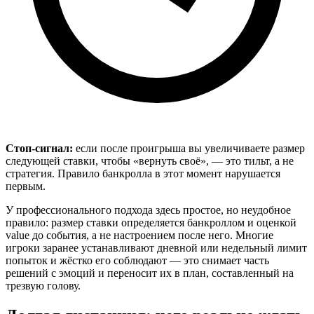
Стоп-сигнал:
если после проигрыша вы увеличиваете размер
следующей ставки, чтобы «вернуть своё», — это тильт, а не
стратегия. Правило банкролла в этот момент нарушается
первым.
У профессионального подхода здесь простое, но неудобное
правило: размер ставки определяется банкроллом и оценкой
value до события, а не настроением после него. Многие
игроки заранее устанавливают дневной или недельный лимит
попыток и жёстко его соблюдают — это снимает часть
решений с эмоций и переносит их в план, составленный на
трезвую голову.