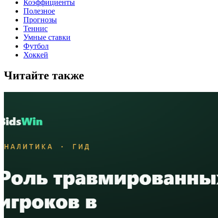
Коэффициенты
Полезное
Прогнозы
Теннис
Умные ставки
Футбол
Хоккей
Читайте также