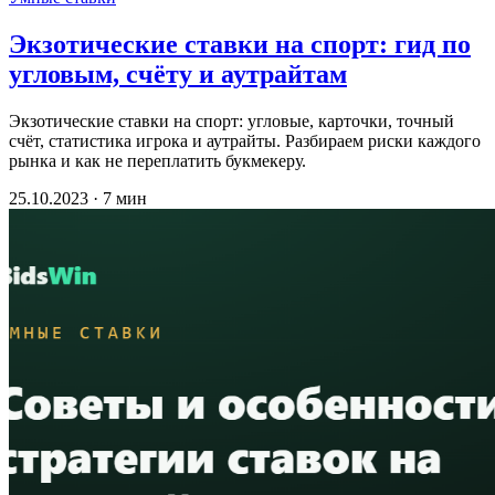
Экзотические ставки на спорт: гид по
угловым, счёту и аутрайтам
Экзотические ставки на спорт: угловые, карточки, точный
счёт, статистика игрока и аутрайты. Разбираем риски каждого
рынка и как не переплатить букмекеру.
25.10.2023 · 7 мин